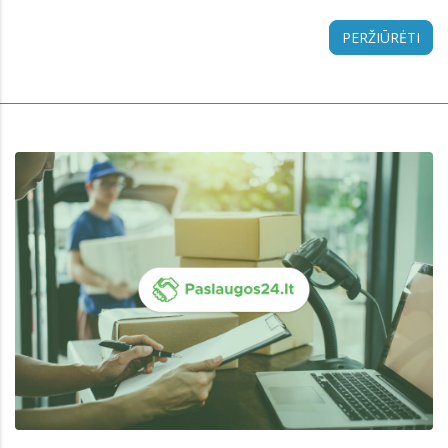
PERŽIŪRĖTI