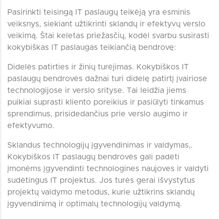
Pasirinkti teisingą IT paslaugų teikėją yra esminis
veiksnys, siekiant užtikrinti sklandų ir efektyvų verslo
veikimą. Štai keletas priežasčių, kodėl svarbu susirasti
kokybiškas IT paslaugas teikiančią bendrovę:
Didelės patirties ir žinių turėjimas. Kokybiškos IT
paslaugų bendrovės dažnai turi didelę patirtį įvairiose
technologijose ir verslo srityse. Tai leidžia jiems
puikiai suprasti kliento poreikius ir pasiūlyti tinkamus
sprendimus, prisidedančius prie verslo augimo ir
efektyvumo.
Sklandus technologijų įgyvendinimas ir valdymas,.
Kokybiškos IT paslaugų bendrovės gali padėti
įmonėms įgyvendinti technologines naujoves ir valdyti
sudėtingus IT projektus. Jos turės gerai išvystytus
projektų valdymo metodus, kurie užtikrins sklandų
įgyvendinimą ir optimalų technologijų valdymą.