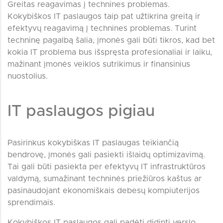
Greitas reagavimas į technines problemas.
Kokybiškos IT paslaugos taip pat užtikrina greitą ir
efektyvų reagavimą į technines problemas. Turint
techninę pagalbą šalia, įmonės gali būti tikros, kad bet
kokia IT problema bus išspręsta profesionaliai ir laiku,
mažinant įmonės veiklos sutrikimus ir finansinius
nuostolius.
IT paslaugos pigiau
Pasirinkus kokybiškas IT paslaugas teikiančią
bendrovę, įmonės gali pasiekti išlaidų optimizavimą.
Tai gali būti pasiekta per efektyvų IT infrastruktūros
valdymą, sumažinant techninės priežiūros kaštus ar
pasinaudojant ekonomiškais debesų kompiuterijos
sprendimais.
Kokybiškos IT paslaugos gali padėti didinti verslo