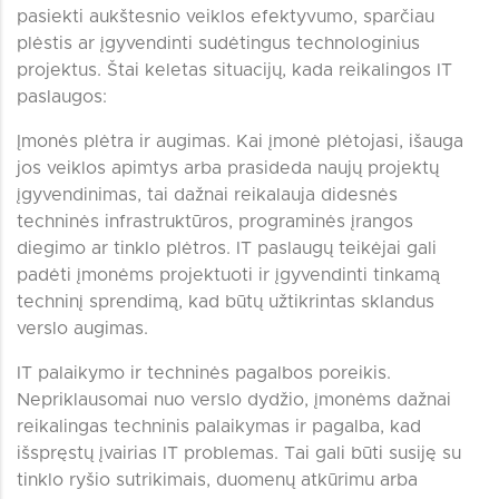
pasiekti aukštesnio veiklos efektyvumo, sparčiau
plėstis ar įgyvendinti sudėtingus technologinius
projektus. Štai keletas situacijų, kada reikalingos IT
paslaugos:
Įmonės plėtra ir augimas. Kai įmonė plėtojasi, išauga
jos veiklos apimtys arba prasideda naujų projektų
įgyvendinimas, tai dažnai reikalauja didesnės
techninės infrastruktūros, programinės įrangos
diegimo ar tinklo plėtros. IT paslaugų teikėjai gali
padėti įmonėms projektuoti ir įgyvendinti tinkamą
techninį sprendimą, kad būtų užtikrintas sklandus
verslo augimas.
IT palaikymo ir techninės pagalbos poreikis.
Nepriklausomai nuo verslo dydžio, įmonėms dažnai
reikalingas techninis palaikymas ir pagalba, kad
išspręstų įvairias IT problemas. Tai gali būti susiję su
tinklo ryšio sutrikimais, duomenų atkūrimu arba