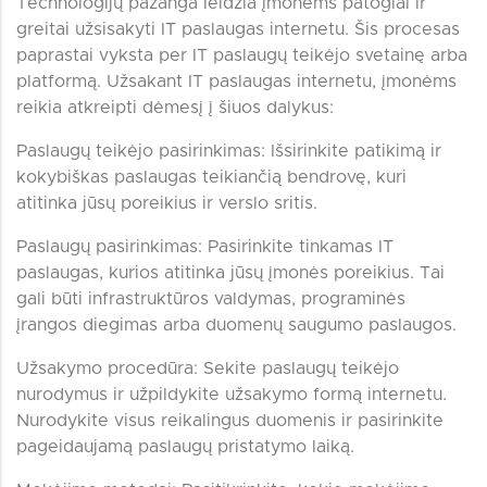
Technologijų pažanga leidžia įmonėms patogiai ir
greitai užsisakyti IT paslaugas internetu. Šis procesas
paprastai vyksta per IT paslaugų teikėjo svetainę arba
platformą. Užsakant IT paslaugas internetu, įmonėms
reikia atkreipti dėmesį į šiuos dalykus:
Paslaugų teikėjo pasirinkimas: Išsirinkite patikimą ir
kokybiškas paslaugas teikiančią bendrovę, kuri
atitinka jūsų poreikius ir verslo sritis.
Paslaugų pasirinkimas: Pasirinkite tinkamas IT
paslaugas, kurios atitinka jūsų įmonės poreikius. Tai
gali būti infrastruktūros valdymas, programinės
įrangos diegimas arba duomenų saugumo paslaugos.
Užsakymo procedūra: Sekite paslaugų teikėjo
nurodymus ir užpildykite užsakymo formą internetu.
Nurodykite visus reikalingus duomenis ir pasirinkite
pageidaujamą paslaugų pristatymo laiką.