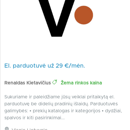
El. parduotuvė už 29 €/mėn.
Renaldas Kietavičius
Žema rinkos kaina
Sukuriame ir paleidžiame jūsų veiklai pritaikytą el.
parduotuvę be didelių pradinių išlaidų. Parduotuvės
galimybės: • prekių katalogas ir kategorijos • dydžiai,
spalvos ir kiti pasirinkimai...