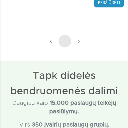
PERŽIŪRĖTI
‹
›
1
Tapk didelės
bendruomenės dalimi
Daugiau kaip
15
.000 paslaugų teikėjų
pasiūlymų.
Virš
350 įvairių paslaugų grupių.