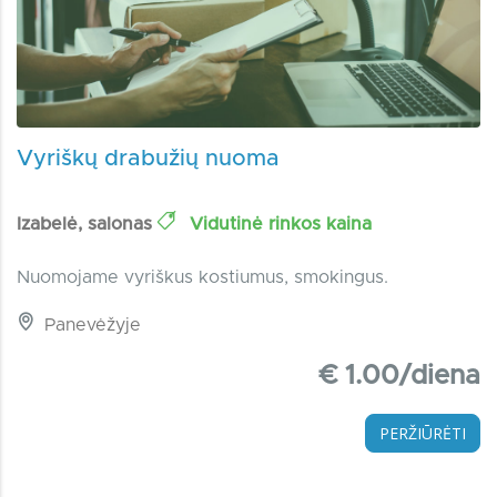
Vyriškų drabužių nuoma
Izabelė, salonas
Vidutinė rinkos kaina
Nuomojame vyriškus kostiumus, smokingus.
Panevėžyje
€ 1.00/diena
PERŽIŪRĖTI