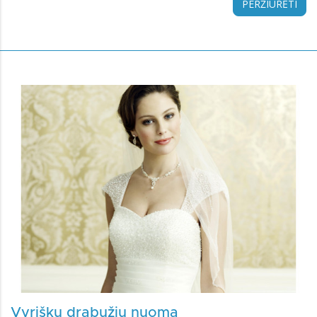
PERŽIŪRĖTI
Vyriškų drabužių nuoma