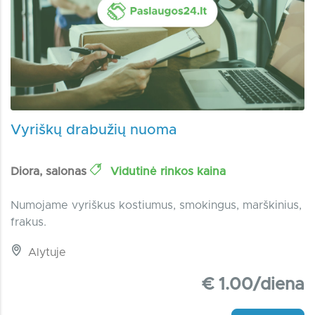
Vyriškų drabužių nuoma
Diora, salonas
Vidutinė rinkos kaina
Numojame vyriškus kostiumus, smokingus, marškinius,
frakus.
Alytuje
€ 1.00/diena