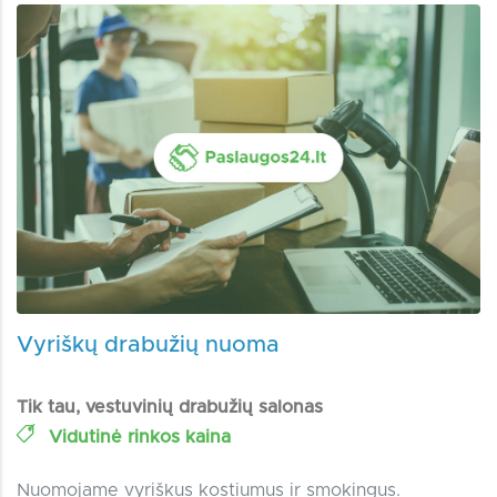
Vyriškų drabužių nuoma
Tik tau, vestuvinių drabužių salonas
Vidutinė rinkos kaina
Nuomojame vyriškus kostiumus ir smokingus.