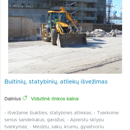
Buitinių, statybinių, atliekų išvežimas
Dainius
Vidutinė rinkos kaina
- Išvežame šiukšles, statybines atliekas; - Tvarkome
senus sandeliukus, garažus; - Apleistu sklypu
tvarkymas; - Medziu, saku, krumu, gyvatvoriu