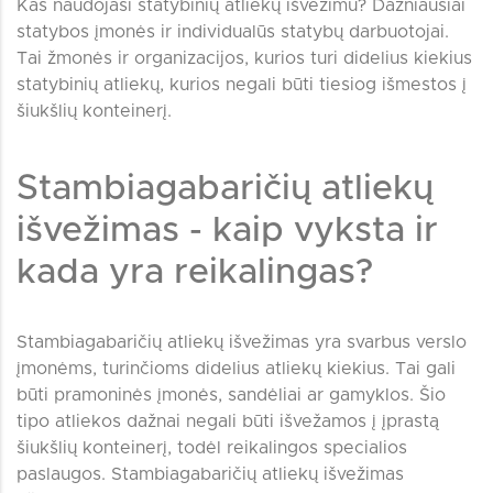
Kas naudojasi statybinių atliekų išvežimu? Dažniausiai
statybos įmonės ir individualūs statybų darbuotojai.
Tai žmonės ir organizacijos, kurios turi didelius kiekius
statybinių atliekų, kurios negali būti tiesiog išmestos į
šiukšlių konteinerį.
Stambiagabaričių atliekų
išvežimas - kaip vyksta ir
kada yra reikalingas?
Stambiagabaričių atliekų išvežimas yra svarbus verslo
įmonėms, turinčioms didelius atliekų kiekius. Tai gali
būti pramoninės įmonės, sandėliai ar gamyklos. Šio
tipo atliekos dažnai negali būti išvežamos į įprastą
šiukšlių konteinerį, todėl reikalingos specialios
paslaugos. Stambiagabaričių atliekų išvežimas