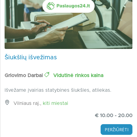
Šiukšlių išvežimas
Griovimo Darbai
Vidutinė rinkos kaina
Išvežame įvairias statybines šiukšles, atliekas.
Vilniaus raj.,
kiti miestai
€ 10.00 - 20.00
PERŽIŪRĖTI