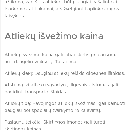
užtikrina, kad šios atliekos būtų saugiai pašalintos ir
tvarkomos atitinkamai, atsižvelgiant į aplinkosaugos
taisykles.
Atliekų išvežimo kaina
Atliekų išvežimo kaina gali labai skirtis priklausomai
nuo daugelio veiksnių. Tai apima:
Atliekų kiekį: Daugiau atliekų reiškia didesnes išlaidas.
Atstumą iki atliekų sąvartynų: Ilgesnis atstumas gali
padidinti transporto išlaidas.
Atliekų tipą: Pavojingos atliekų išvežimas gali kainuoti
daugiau dėl specialių tvarkymo reikalavimų.
Paslaugų teikėją: Skirtingos įmonės gali turėti
skirtingas kainas.