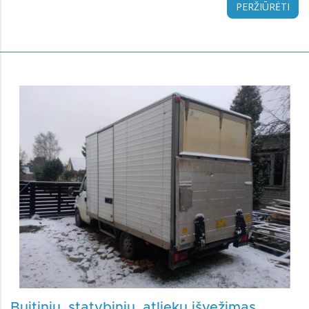
PERŽIŪRĖTI
Buitinių, statybinių, atliekų išvežimas