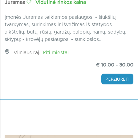
Juramas
Vidutinė rinkos kaina
Įmonės Juramas teikiamos paslaugos: • šiukšlių
tvarkymas, surinkimas ir išvežimas iš statybos
aikštelių, butų, rūsių, garažų, palėpių, namų, sodybų,
sklypų; • krovėjų paslaugos; • sunkiosios...
Vilniaus raj.,
kiti miestai
€ 10.00 - 30.00
PERŽIŪRĖTI