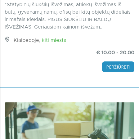
*Statybinių šiukšlių išvežimas, atliekų išvežimas iš
butų, gyvenamų namų, ofisų bei kitų objektų dideliais
ir mažais kiekiais. PIGUS ŠIUKŠLIU IR BALDŲ
IŠVEŽIMAS: Geriausiom kainom išvežam...
Klaipėdoje,
kiti miestai
€ 10.00 - 20.00
PERŽIŪRĖTI