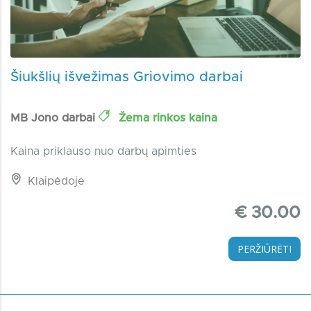
Šiukšlių išvežimas Griovimo darbai
MB Jono darbai
Žema rinkos kaina
Kaina priklauso nuo darbų apimties
Klaipėdoje
€ 30.00
PERŽIŪRĖTI