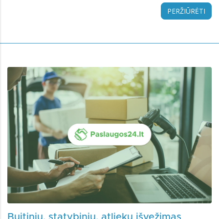
PERŽIŪRĖTI
Buitinių, statybinių, atliekų išvežimas