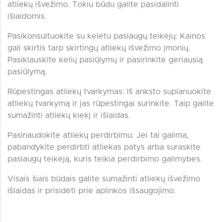
atliekų išvežimo. Tokiu būdu galite pasidalinti
išlaidomis.
Pasikonsultuokite su keletu paslaugų teikėjų: Kainos
gali skirtis tarp skirtingų atliekų išvežimo įmonių.
Pasiklauskite kelių pasiūlymų ir pasirinkite geriausią
pasiūlymą.
Rūpestingas atliekų tvarkymas: Iš anksto suplanuokite
atliekų tvarkymą ir jas rūpestingai surinkite. Taip galite
sumažinti atliekų kiekį ir išlaidas.
Pasinaudokite atliekų perdirbimu: Jei tai galima,
pabandykite perdirbti atliekas patys arba suraskite
paslaugų teikėją, kuris teikia perdirbimo galimybes.
Visais šiais būdais galite sumažinti atliekų išvežimo
išlaidas ir prisidėti prie aplinkos išsaugojimo.