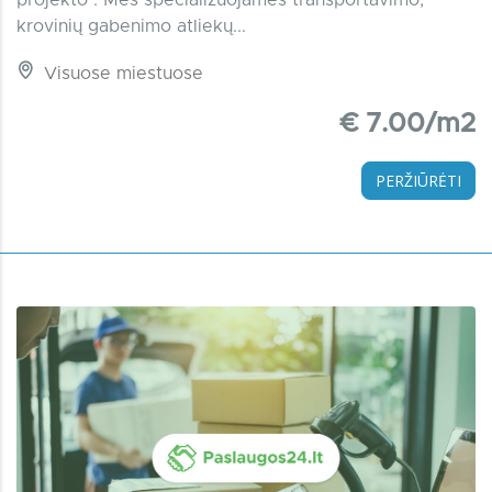
projekto . Mes specializuojamės transportavimo,
krovinių gabenimo atliekų...
Visuose miestuose
€ 7.00/m2
PERŽIŪRĖTI