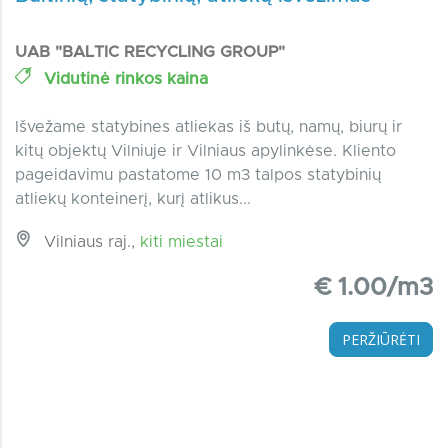
UAB "BALTIC RECYCLING GROUP"
Vidutinė rinkos kaina
Išvežame statybines atliekas iš butų, namų, biurų ir
kitų objektų Vilniuje ir Vilniaus apylinkėse. Kliento
pageidavimu pastatome 10 m3 talpos statybinių
atliekų konteinerį, kurį atlikus...
Vilniaus raj.,
kiti miestai
€ 1.00/m3
PERŽIŪRĖTI