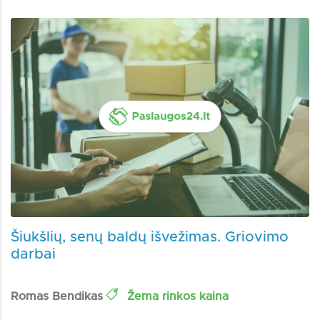
Šiukšlių, senų baldų išvežimas. Griovimo
darbai
Romas Bendikas
Žema rinkos kaina