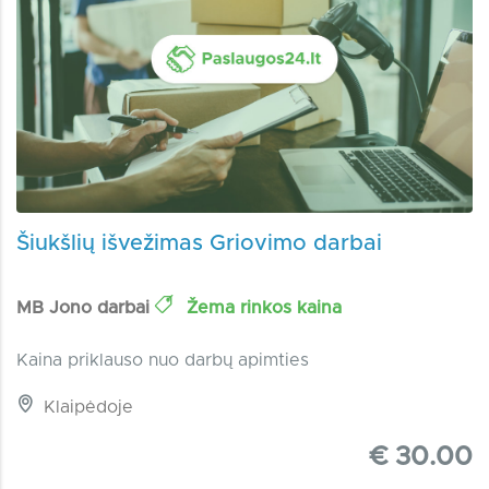
Šiukšlių išvežimas Griovimo darbai
MB Jono darbai
Žema rinkos kaina
Kaina priklauso nuo darbų apimties
Klaipėdoje
€ 30.00