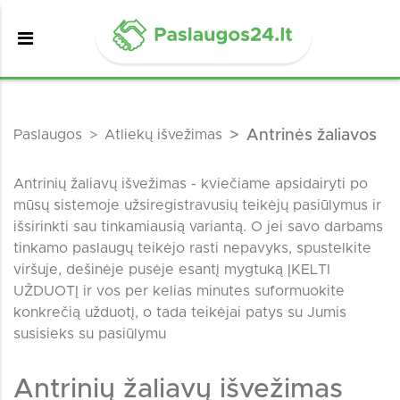
Paslaugos
Atliekų išvežimas
Antrinės žaliavos
Antrinių žaliavų išvežimas - kviečiame apsidairyti po
mūsų sistemoje užsiregistravusių teikėjų pasiūlymus ir
išsirinkti sau tinkamiausią variantą. O jei savo darbams
tinkamo paslaugų teikėjo rasti nepavyks, spustelkite
viršuje, dešinėje pusėje esantį mygtuką ĮKELTI
UŽDUOTĮ ir vos per kelias minutes suformuokite
konkrečią užduotį, o tada teikėjai patys su Jumis
susisieks su pasiūlymu
Antrinių žaliavų išvežimas