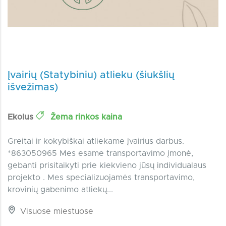
Įvairių (Statybiniu) atlieku (šiukšlių
išvežimas)
Ekolus
Žema rinkos kaina
Greitai ir kokybiškai atliekame įvairius darbus.
*863050965 Mes esame transportavimo įmonė,
gebanti prisitaikyti prie kiekvieno jūsų individualaus
projekto . Mes specializuojamės transportavimo,
krovinių gabenimo atliekų...
Visuose miestuose