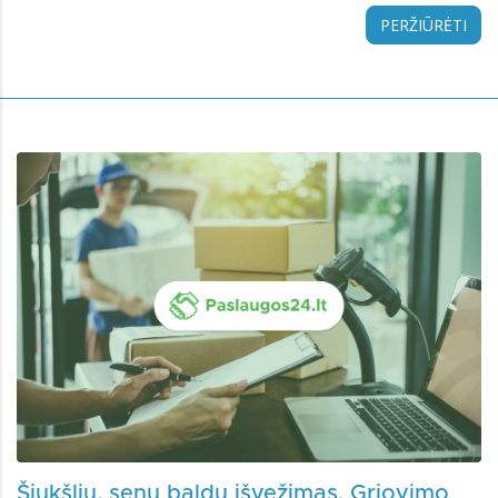
PERŽIŪRĖTI
Šiukšlių, senų baldų išvežimas. Griovimo