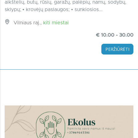
aikštelių, butų, rūsių, garažų, palėpių, namų, sodybų,
sklypų; • krovėjų paslaugos; • sunkiosios...
Vilniaus raj.,
kiti miestai
€ 10.00 - 30.00
PERŽIŪRĖTI