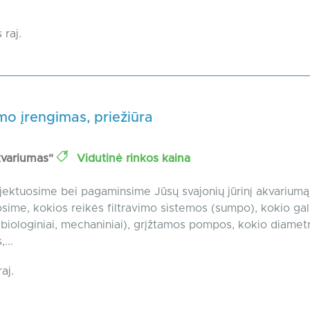
.
 raj.
o įrengimas, priežiūra
akvariumas"
Vidutinė rinkos kaina
ektuosime bei pagaminsime Jūsų svajonių jūrinį akvariumą
sime, kokios reikės filtravimo sistemos (sumpo), kokio ga
i (biologiniai, mechaniniai), grįžtamos pompos, kokio diamet
...
aj.