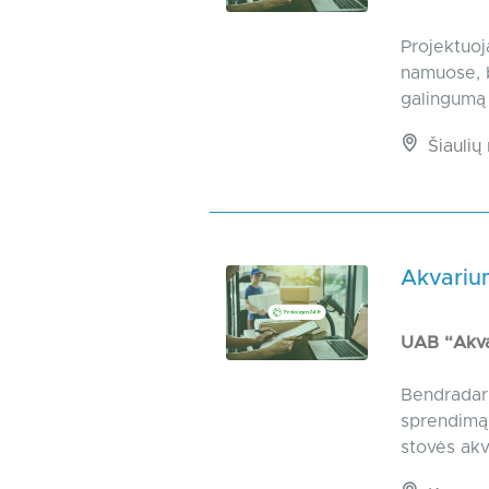
Projektuoj
namuose, b
galingumą i
Šiaulių 
Akvarium
UAB “Akv
Bendradarb
sprendimą 
stovės akv