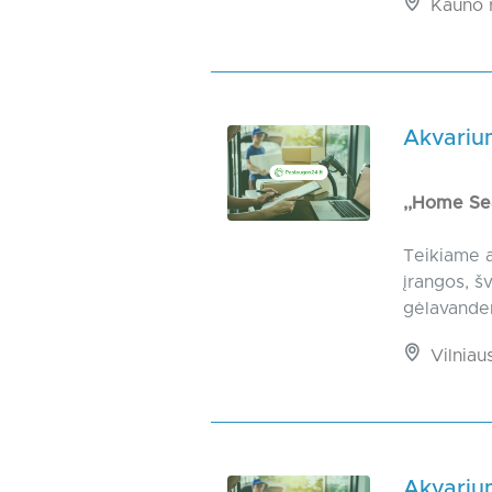
Kauno r
Akvarium
,,Home S
Teikiame a
įrangos, š
gėlavanden
Vilniaus
Akvarium