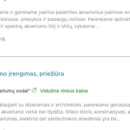
ame ir gaminame įvairios paskirties akvariumus įvairiose e
iuruose, prekybos ir paslaugų vietose. Parenkame apšvie
r spektrą, akvariumo tūrį ir stilių, vykdome...
raj.
o įrengimas, priežiūra
ariumų sodai”
Vidutinė rinkos kaina
iaujant su dizaineriais ir architektais, parenkame geriausi
akvariumo vietai bei dydžiui. Stiklo storis, konstruktyvas, a
ariumas, elektros bei santechnikos atvedimas yra be...