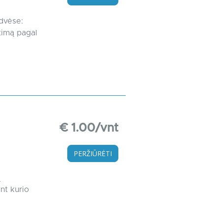
rdvėse:
timą pagal
€ 1.00/vnt
PERŽIŪRĖTI
ą
nt kurio