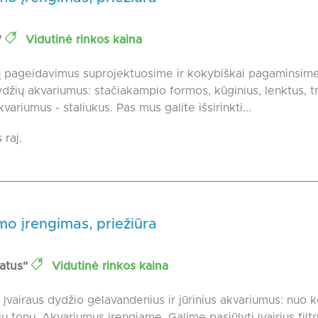
"
Vidutinė rinkos kaina
 pageidavimus suprojektuosime ir kokybiškai pagaminsime 
ydžių akvariumus: stačiakampio formos, kūginius, lenktus, t
variumus - staliukus. Pas mus galite išsirinkti...
 raj.
o įrengimas, priežiūra
atus"
Vidutinė rinkos kaina
vairaus dydžio gėlavandenius ir jūrinius akvariumus: nuo k
elių tonų. Akvariumus įrengiame. Galime pasiūlyti įvairius filtru