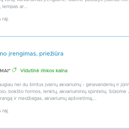
 lempas ar...
 raj.
o įrengimas, priežiūra
UMAI"
Vidutinė rinkos kaina
ugiau nei du šimtus įvairių akvariumų - gėlavandenių ir jūrin
io, bokšto formos, lenktų, akvariuminių spintelių. Siūlome
 įrangą ir medžiagas, akvariumų apšvietimą,...
 raj.