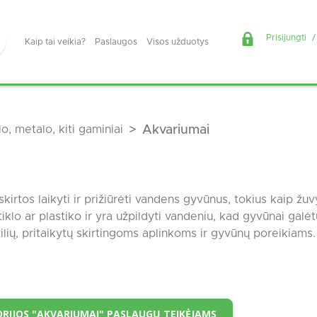
Prisijungti
/
Kaip tai veikia?
Paslaugos
Visos užduotys
lo, metalo, kiti gaminiai
Akvariumai
kirtos laikyti ir prižiūrėti vandens gyvūnus, tokius kaip žuvy
tiklo ar plastiko ir yra užpildyti vandeniu, kad gyvūnai galė
stilių, pritaikytų skirtingoms aplinkoms ir gyvūnų poreikiams.
RIJOS "AKVARIUMAI" PASLAUGŲ TEIKĖJAMS