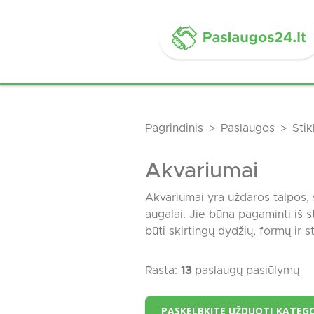
Pagrindinis
Paslaugos
Stik
Akvariumai
Akvariumai yra uždaros talpos, s
augalai. Jie būna pagaminti iš s
būti skirtingų dydžių, formų ir 
Rasta:
13
paslaugų pasiūlymų
PASKELBKITE UŽDUOTĮ KATEGO