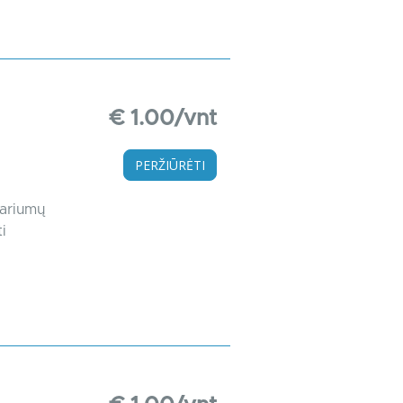
€ 1.00/vnt
PERŽIŪRĖTI
variumų
i