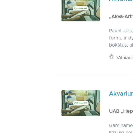
,,Akva-Art
Pagal Jūsų
formų ir d
bokštus, ak
Vilniaus
Akvarium
UAB ,,Hep
Gaminame į
litrų iki k