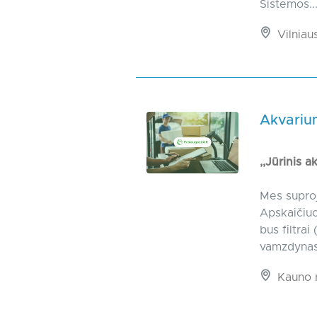
Sistemos..
Vilniaus
Akvarium
,,Jūrinis 
Mes suproj
Apskaičiuo
bus filtra
vamzdynas,
Kauno r