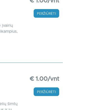
€ 1.00/vnt
PERŽIŪRĖTI
įvairių
rikampius,
€ 1.00/vnt
PERŽIŪRĖTI
elių šimtų
s ir jų