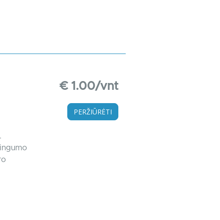
€ 1.00/vnt
PERŽIŪRĖTI
.
lingumo
ro