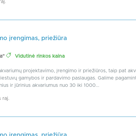
aj.
o įrengimas, priežiūra
ea"
Vidutinė rinkos kaina
kvariumų projektavimo, įrengimo ir priežiūros, taip pat ak
viestuvų gamybos ir pardavimo paslaugas. Galime pagamint
ius ir jūrinius akvariumus nuo 30 iki 1000...
 raj.
o įrengimas, priežiūra