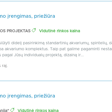
o įrengimas, priežiūra
DOS PROJEKTAS
Vidutinė rinkos kaina
ūlyti didelį pasirinkimą standartinių akvariumų, spintelių, d
ba akvariumo komplektus. Taip pat galime pagaminti nesta
pagal Jūsų individualų projektą, dizainą ir...
 raj.
o įrengimas, priežiūra
nija"
Vidutinė rinkos kaina