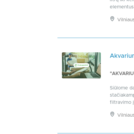
elementus,
Vilniaus
Akvarium
"AKVARI
Siūlome da
stačiakamp
filtravimo
Vilniaus