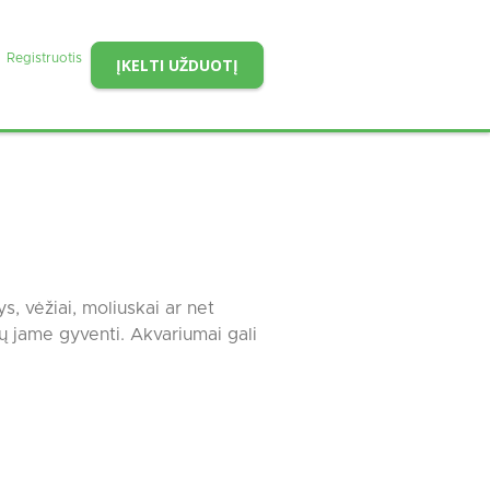
Registruotis
ĮKELTI UŽDUOTĮ
s, vėžiai, moliuskai ar net
tų jame gyventi. Akvariumai gali