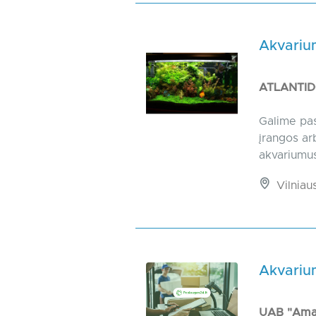
Akvarium
ATLANTI
Galime pasi
įrangos ar
akvariumus 
Vilniaus
Akvarium
UAB "Ama