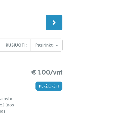
RŪŠIUOTI:
Pasirinkti
€ 1.00/vnt
PERŽIŪRĖTI
gamybos,
ežiūros
mas.