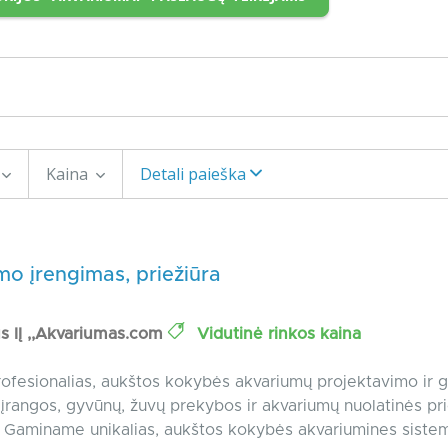
Kaina
Detali paieška
o įrengimas, priežiūra
us IĮ ,,Akvariumas.com
Vidutinė rinkos kaina
ofesionalias, aukštos kokybės akvariumų projektavimo ir 
įrangos, gyvūnų, žuvų prekybos ir akvariumų nuolatinės pri
 Gaminame unikalias, aukštos kokybės akvariumines siste