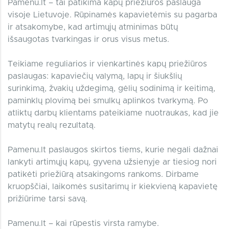
Pamenu.lt – tai patikima kapų priežiūros paslauga
visoje Lietuvoje. Rūpinamės kapavietėmis su pagarba
ir atsakomybe, kad artimųjų atminimas būtų
išsaugotas tvarkingas ir orus visus metus.
Teikiame reguliarios ir vienkartinės kapų priežiūros
paslaugas: kapaviečių valymą, lapų ir šiukšlių
surinkimą, žvakių uždegimą, gėlių sodinimą ir keitimą,
paminklų plovimą bei smulkų aplinkos tvarkymą. Po
atliktų darbų klientams pateikiame nuotraukas, kad jie
matytų realų rezultatą.
Pamenu.lt paslaugos skirtos tiems, kurie negali dažnai
lankyti artimųjų kapų, gyvena užsienyje ar tiesiog nori
patikėti priežiūrą atsakingoms rankoms. Dirbame
kruopščiai, laikomės susitarimų ir kiekvieną kapavietę
prižiūrime tarsi savą.
Pamenu.lt – kai rūpestis virsta ramybe.