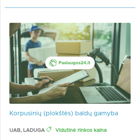
Korpusinių (plokštės) baldų gamyba
UAB, LADUGA
Vidutinė rinkos kaina