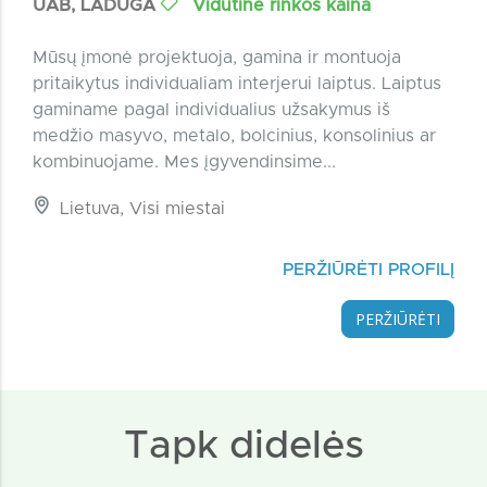
UAB, LADUGA
Vidutinė rinkos kaina
Mūsų įmonė projektuoja, gamina ir montuoja
pritaikytus individualiam interjerui laiptus. Laiptus
gaminame pagal individualius užsakymus iš
medžio masyvo, metalo, bolcinius, konsolinius ar
kombinuojame. Mes įgyvendinsime...
Lietuva, Visi miestai
PERŽIŪRĖTI PROFILĮ
PERŽIŪRĖTI
Tapk didelės