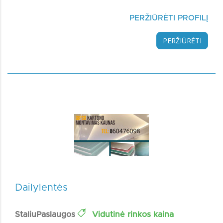
PERŽIŪRĖTI PROFILĮ
PERŽIŪRĖTI
Dailylentės
StaliuPaslaugos
Vidutinė rinkos kaina