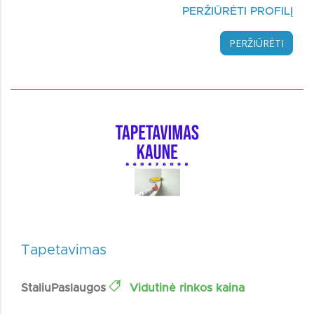
PERŽIŪRĖTI PROFILĮ
PERŽIŪRĖTI
Tapetavimas
StaliuPaslaugos
Vidutinė rinkos kaina