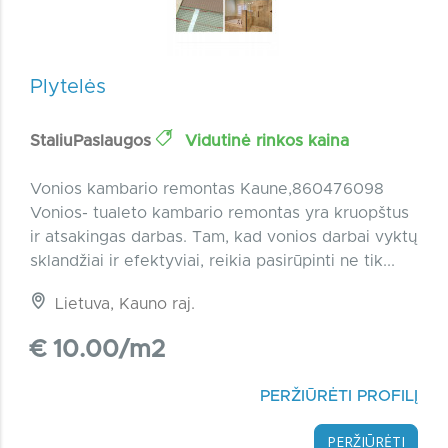
Plytelės
StaliuPaslaugos
Vidutinė rinkos kaina
Vonios kambario remontas Kaune,860476098
Vonios- tualeto kambario remontas yra kruopštus
ir atsakingas darbas. Tam, kad vonios darbai vyktų
sklandžiai ir efektyviai, reikia pasirūpinti ne tik...
Lietuva, Kauno raj.
€ 10.00/m2
PERŽIŪRĖTI PROFILĮ
PERŽIŪRĖTI