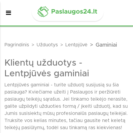
Pagrindinis
Užduotys
Lentpjūvė
Gaminiai
Klientų užduotys -
Lentpjūvės gaminiai
Lentpjūvės gaminiai - turite užduotį susijusią su šia
paslauga? Kviečiame užeiti į Paslaugos ir peržiūrėti
paslaugų teikėjų sąrašus. Jei tinkamo teikėjo nerasite,
galite užpildyti užduoties formą / įkelti užduotį, kad su
Jumis susisiektų mūsų profesionalūs paslaugų teikėjai.
Truksite vos kelias minutes, tačiau gausite net keletą
teikėjų pasiūlymų, todėl sau tinkamą ras kiekvienas!