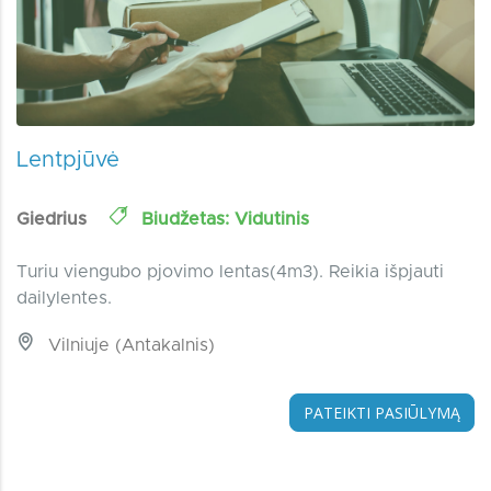
Lentpjūvė
Giedrius
Biudžetas: Vidutinis
Turiu viengubo pjovimo lentas(4m3). Reikia išpjauti
dailylentes.
Vilniuje (Antakalnis)
PATEIKTI PASIŪLYMĄ