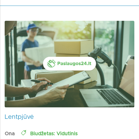
Lentpjūvė
Ona
Biudžetas: Vidutinis