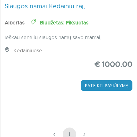
Slaugos namai Kedainiu raj,
Albertas
Biudžetas: Fiksuotas
Ieškau senelių slaugos namų savo mamai,
Kėdainiuose
€ 1000.00
PATEIKTI PASIŪLYMĄ
‹
›
1