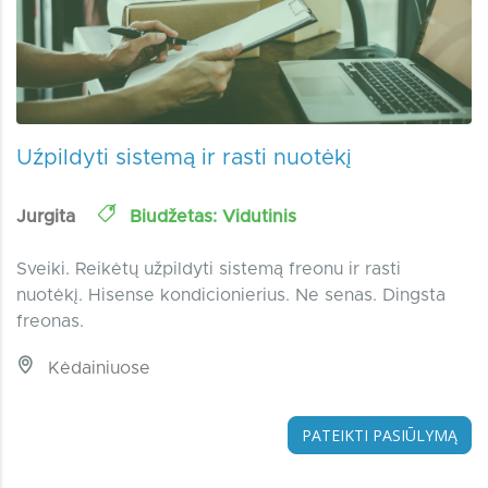
Uźpildyti sistemą ir rasti nuotėkį
Jurgita
Biudžetas: Vidutinis
Sveiki. Reikėtų užpildyti sistemą freonu ir rasti
nuotėkį. Hisense kondicionierius. Ne senas. Dingsta
freonas.
Kėdainiuose
PATEIKTI PASIŪLYMĄ