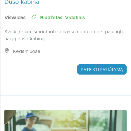
Dušo kabina
Visvaldas
Biudžetas: Vidutinis
Sveiki,reikia išmontuoti seną+sumontuoti,bei pajungti
naują dušo kabiną.
Kėdainiuose
PATEIKTI PASIŪLYMĄ