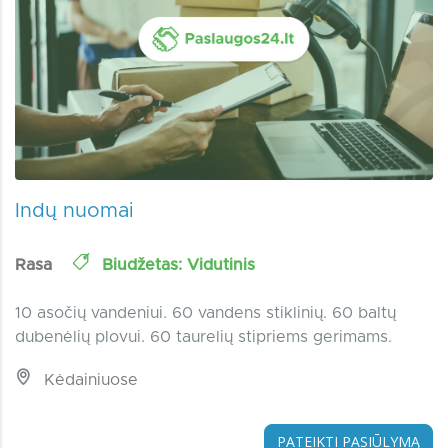
Indų nuomai
Rasa
Biudžetas: Vidutinis
10 asočių vandeniui. 60 vandens stiklinių. 60 baltų
dubenėlių plovui. 60 taurelių stipriems gerimams.
Kėdainiuose
PATEIKTI PASIŪLYMĄ