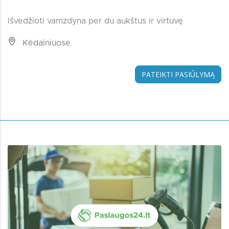
Išvedžioti vamzdyna per du aukštus ir virtuvę
Kėdainiuose
PATEIKTI PASIŪLYMĄ