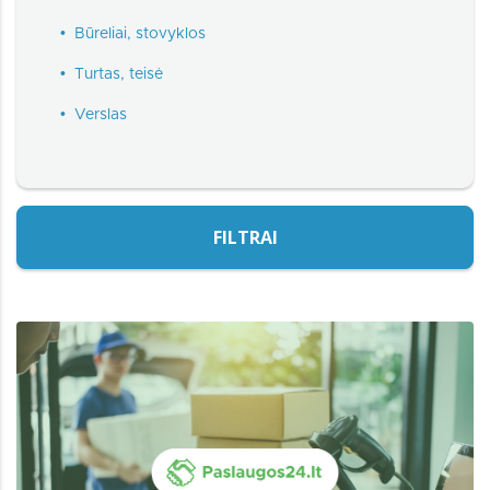
•
Būreliai, stovyklos
•
Turtas, teisė
•
Verslas
FILTRAI