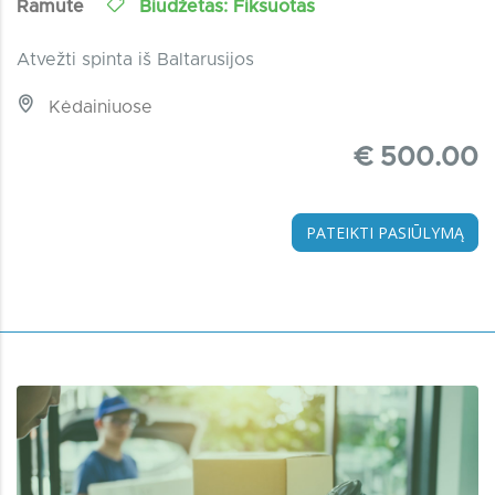
Ramute
Biudžetas: Fiksuotas
Atvežti spinta iš Baltarusijos
Kėdainiuose
€ 500.00
PATEIKTI PASIŪLYMĄ