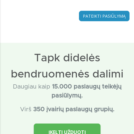
PATEIKTI PASIŪLYMĄ
Tapk didelės
bendruomenės dalimi
Daugiau kaip
15
.000 paslaugų teikėjų
pasiūlymų.
Virš
350 įvairių paslaugų grupių.
ĮKELTI UŽDUOTĮ