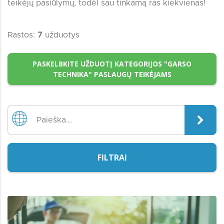
teikėjų pasiūlymų, todėl sau tinkamą ras kiekvienas!
Rastos:
7
užduotys
PASKELBKITE UŽDUOTĮ KATEGORIJOS "GARSO
TECHNIKA" PASLAUGŲ TEIKĖJAMS
FILTRAI