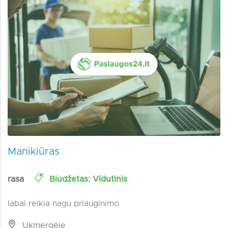
Manikiūras
rasa
Biudžetas: Vidutinis
labai reikia nagu priauginimo
Ukmergėje