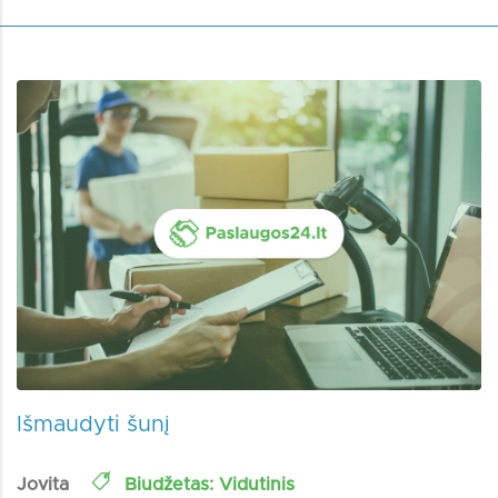
Išmaudyti šunį
Jovita
Biudžetas: Vidutinis