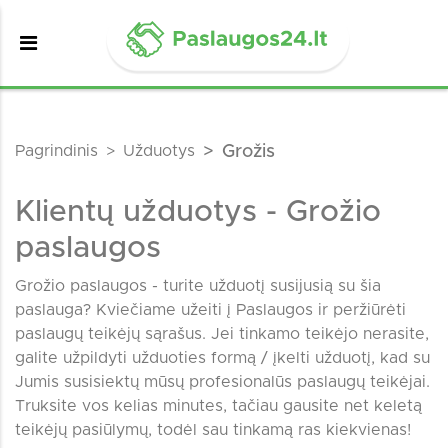
Pagrindinis
Užduotys
Grožis
Klientų užduotys - Grožio
paslaugos
Grožio paslaugos - turite užduotį susijusią su šia
paslauga? Kviečiame užeiti į Paslaugos ir peržiūrėti
paslaugų teikėjų sąrašus. Jei tinkamo teikėjo nerasite,
galite užpildyti užduoties formą / įkelti užduotį, kad su
Jumis susisiektų mūsų profesionalūs paslaugų teikėjai.
Truksite vos kelias minutes, tačiau gausite net keletą
teikėjų pasiūlymų, todėl sau tinkamą ras kiekvienas!