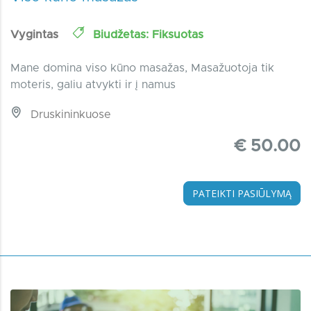
Vygintas
Biudžetas: Fiksuotas
Mane domina viso kūno masažas, Masažuotoja tik
moteris, galiu atvykti ir į namus
Druskininkuose
€ 50.00
PATEIKTI PASIŪLYMĄ