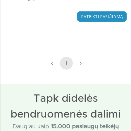
PATEIKTI PASIŪLYMĄ
‹
›
1
Tapk didelės
bendruomenės dalimi
Daugiau kaip
15
.000 paslaugų teikėjų