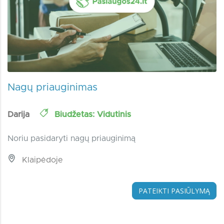
Nagų priauginimas
Darija
Biudžetas: Vidutinis
Noriu pasidaryti nagų priauginimą
Klaipėdoje
PATEIKTI PASIŪLYMĄ