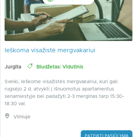
Ieškoma visažistė mergvakariui
Jurgita
Biudžetas: Vidutinis
Sveiki, Ieškome visažistės mergvakariui, kuri gali
rugsėjo 2 d. atvykti į išnuomotus apartamentus
senamiestyje bei padažyti 2-3 merginas tarp 15:30-
18:30 val.
Vilniuje
PATEIKTI PASIŪLYMĄ