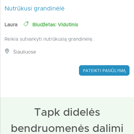
Nutrūkusi grandinėlė
Laura
Biudžetas: Vidutinis
Reikia sutvarkyti nutrūkusią grandinėlę.
Šiauliuose
PATEIKTI PASIŪLYMĄ
Tapk didelės
bendruomenės dalimi