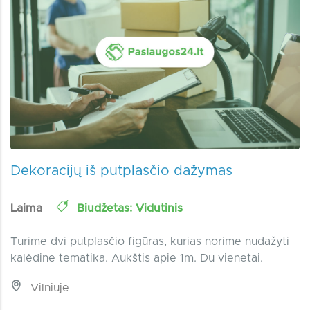
Dekoracijų iš putplasčio dažymas
Laima
Biudžetas: Vidutinis
Turime dvi putplasčio figūras, kurias norime nudažyti
kalėdine tematika. Aukštis apie 1m. Du vienetai.
Vilniuje