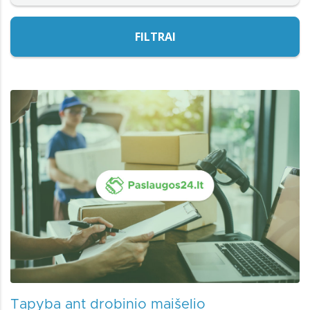
FILTRAI
Tapyba ant drobinio maišelio