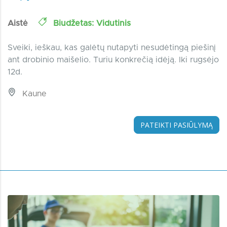
Aistė
Biudžetas: Vidutinis
Sveiki, ieškau, kas galėtų nutapyti nesudėtingą piešinį
ant drobinio maišelio. Turiu konkrečią idėją. Iki rugsėjo
12d.
Kaune
PATEIKTI PASIŪLYMĄ