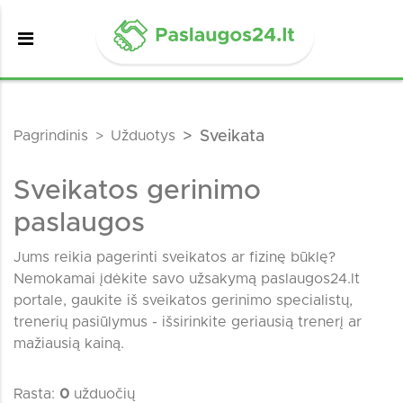
Pagrindinis
Užduotys
Sveikata
Sveikatos gerinimo
paslaugos
Jums reikia pagerinti sveikatos ar fizinę būklę?
Nemokamai įdėkite savo užsakymą paslaugos24.lt
portale, gaukite iš sveikatos gerinimo specialistų,
trenerių pasiūlymus - išsirinkite geriausią trenerį ar
mažiausią kainą.
Rasta:
0
užduočių