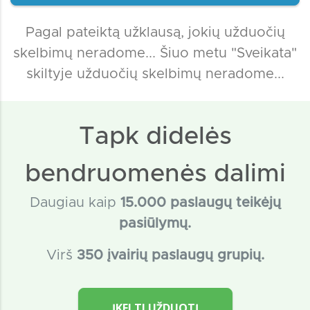
Pagal pateiktą užklausą, jokių užduočių
skelbimų neradome... Šiuo metu "Sveikata"
skiltyje užduočių skelbimų neradome...
Tapk didelės
bendruomenės dalimi
Daugiau kaip
15
.000 paslaugų teikėjų
pasiūlymų.
Virš
350 įvairių paslaugų grupių.
ĮKELTI UŽDUOTĮ