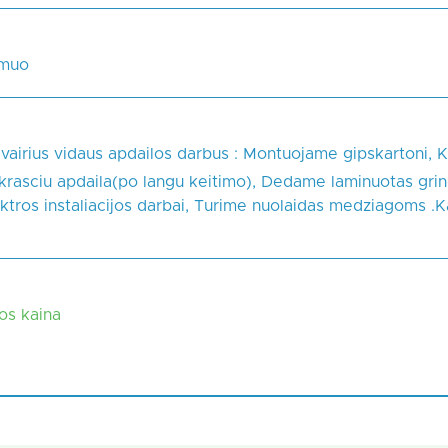
smuo
vairius vidaus apdailos darbus : Montuojame gipskartoni, K
rasciu apdaila(po langu keitimo), Dedame laminuotas grin
ktros instaliacijos darbai, Turime nuolaidas medziagoms .K
kos kaina