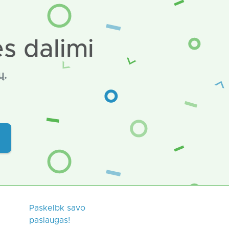
s dalimi
ų.
Paskelbk savo
paslaugas!