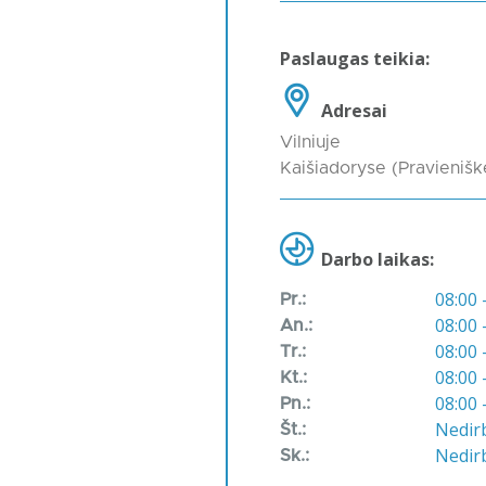
Paslaugas teikia:
Adresai
Vilniuje
Kaišiadoryse (Pravienišk
Darbo laikas:
08:00 
Pr.:
08:00 
An.:
08:00 
Tr.:
08:00 
Kt.:
08:00 
Pn.:
Nedir
Št.:
Nedir
Sk.: