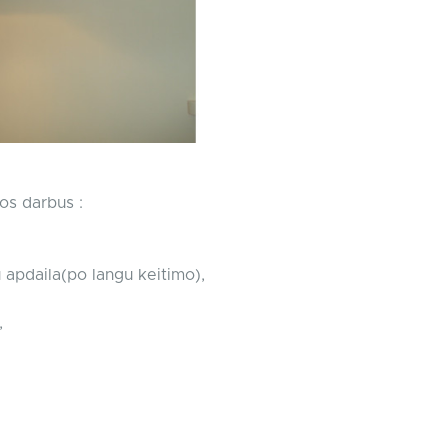
los darbus :
apdaila(po langu keitimo),
,