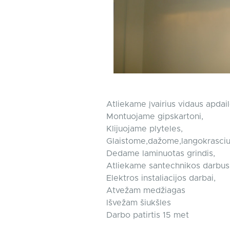
Atliekame įvairius vidaus apdai
Montuojame gipskartoni,
Klijuojame plyteles,
Glaistome,dažome,langokrasciu 
Dedame laminuotas grindis,
Atliekame santechnikos darbus
Elektros instaliacijos darbai,
Atvežam medžiagas
Išvežam šiukšles
Darbo patirtis 15 met