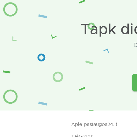
Tapk di
D
Apie paslaugos24.lt
Taisyklės