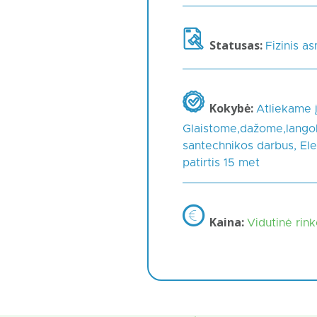
Statusas:
Fizinis a
Kokybė:
Atliekame į
Glaistome,dažome,langok
santechnikos darbus, Ele
patirtis 15 met
Kaina:
Vidutinė rin