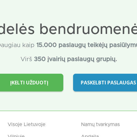
delės bendruomenė
augiau kaip
15
.000 paslaugų teikėjų pasiūlym
Virš
350 įvairių paslaugų grupių.
ĮKELTI UŽDUOTĮ
PASKELBTI PASLAUGAS
Visoje Lietuvoje
Namų tvarkymas
Vilniuje
Apdaila