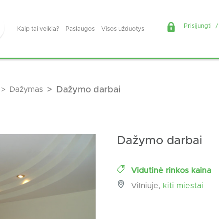
Prisijungti
/
Kaip tai veikia?
Paslaugos
Visos užduotys
Dažymas
Dažymo darbai
Dažymo darbai
Vidutinė rinkos kaina
Vilniuje,
kiti miestai