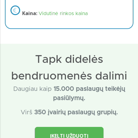
Kaina:
Vidutinė rinkos kaina
Tapk didelės
bendruomenės dalimi
Daugiau kaip
15
.000 paslaugų teikėjų
pasiūlymų.
Virš
350 įvairių paslaugų grupių.
ĮKELTI UŽDUOTĮ