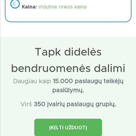
Kaina:
Vidutinė rinkos kaina
Tapk didelės
bendruomenės dalimi
Daugiau kaip
15
.000 paslaugų teikėjų
pasiūlymų.
Virš
350 įvairių paslaugų grupių.
ĮKELTI UŽDUOTĮ