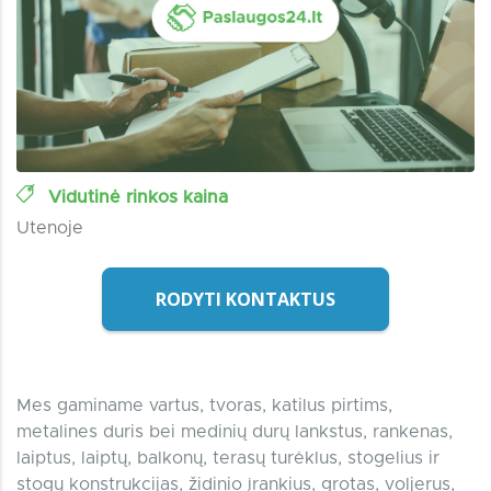
Vidutinė rinkos kaina
Utenoje
RODYTI KONTAKTUS
Mes gaminame vartus, tvoras, katilus pirtims,
metalines duris bei medinių durų lankstus, rankenas,
laiptus, laiptų, balkonų, terasų turėklus, stogelius ir
stogų konstrukcijas, židinio įrankius, grotas, voljerus,