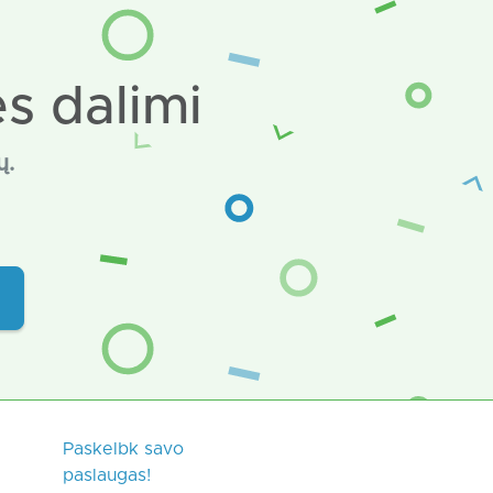
s dalimi
ų.
Paskelbk savo
paslaugas!