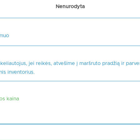
Nenurodyta
smuo
 keliautojus, jei reikės, atvešime į maršruto pradžią ir par
is inventorius.
kos kaina