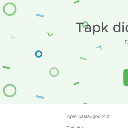
Tapk di
D
Apie paslaugos24.lt