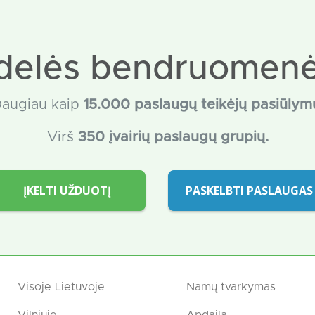
delės bendruomenė
augiau kaip
15
.000 paslaugų teikėjų pasiūlym
Virš
350 įvairių paslaugų grupių.
ĮKELTI UŽDUOTĮ
PASKELBTI PASLAUGAS
Visoje Lietuvoje
Namų tvarkymas