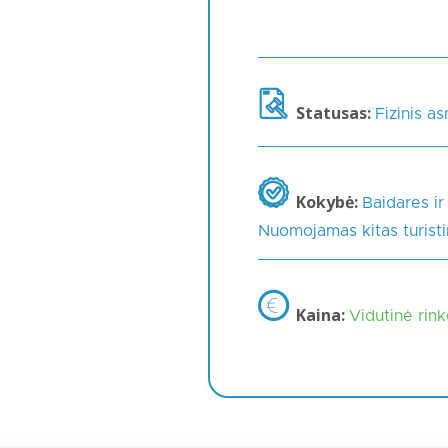
Statusas:
Fizinis a
Kokybė:
Baidares ir
Nuomojamas kitas turistin
Kaina:
Vidutinė rin