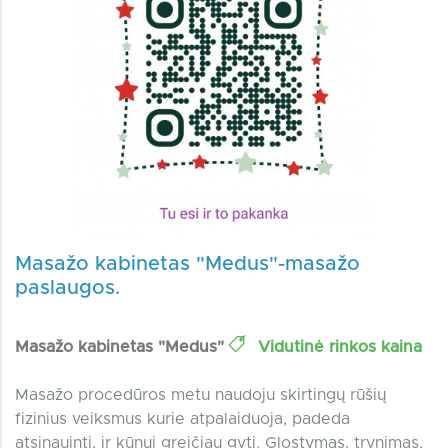
Masažo kabinetas "Medus"-masažo
paslaugos.
Masažo kabinetas "Medus"
Vidutinė rinkos kaina
Masažo procedūros metu naudoju skirtingų rūšių
fizinius veiksmus kurie atpalaiduoja, padeda
atsinaujnti, ir kūnui greičiau gyti. Glostymas, trynimas,