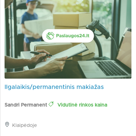
Ilgalaikis/permanentinis makiažas
Sandri Permanent
Vidutinė rinkos kaina
Klaipėdoje