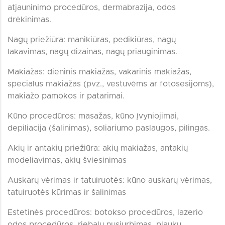
atjauninimo procedūros, dermabrazija, odos
drėkinimas.
Nagų priežiūra: manikiūras, pedikiūras, nagų
lakavimas, nagų dizainas, nagų priauginimas.
Makiažas: dieninis makiažas, vakarinis makiažas,
specialus makiažas (pvz., vestuvėms ar fotosesijoms),
makiažo pamokos ir patarimai.
Kūno procedūros: masažas, kūno įvyniojimai,
depiliacija (šalinimas), soliariumo paslaugos, pilingas.
Akių ir antakių priežiūra: akių makiažas, antakių
modeliavimas, akių šviesinimas
Auskarų vėrimas ir tatuiruotės: kūno auskarų vėrimas,
tatuiruotės kūrimas ir šalinimas
Estetinės procedūros: botokso procedūros, lazerio
odos procedūros, riebalų nusiurbimas, plaukų