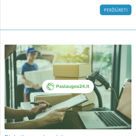
PERŽIŪRĖTI