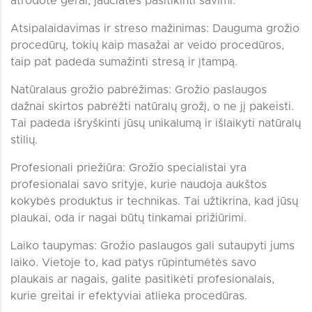
atrodote gerai, jaučiatės pasitikinti savimi.
Atsipalaidavimas ir streso mažinimas: Dauguma grožio
procedūrų, tokių kaip masažai ar veido procedūros,
taip pat padeda sumažinti stresą ir įtampą.
Natūralaus grožio pabrėžimas: Grožio paslaugos
dažnai skirtos pabrėžti natūralų grožį, o ne jį pakeisti.
Tai padeda išryškinti jūsų unikalumą ir išlaikyti natūralų
stilių.
Profesionali priežiūra: Grožio specialistai yra
profesionalai savo srityje, kurie naudoja aukštos
kokybės produktus ir technikas. Tai užtikrina, kad jūsų
plaukai, oda ir nagai būtų tinkamai prižiūrimi.
Laiko taupymas: Grožio paslaugos gali sutaupyti jums
laiko. Vietoje to, kad patys rūpintumėtės savo
plaukais ar nagais, galite pasitikėti profesionalais,
kurie greitai ir efektyviai atlieka procedūras.