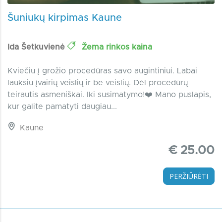
Šuniukų kirpimas Kaune
Ida Šetkuvienė
Žema rinkos kaina
Kviečiu į grožio procedūras savo augintiniui. Labai
lauksiu įvairių veislių ir be veislių. Dėl procedūrų
teirautis asmeniškai. Iki susimatymo!❤️ Mano puslapis,
kur galite pamatyti daugiau...
Kaune
€ 25.00
PERŽIŪRĖTI