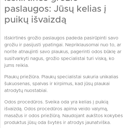
paslaugos: Jūsų kelias į
puikų išvaizdą
Išskirtinės grožio paslaugos padeda pasirūpinti savo
grožiu ir pasijusti ypatingai. Nepriklausomai nuo to, ar
norite atnaujinti savo plaukus, pagerinti odos būklę ar
susitvarkyti nagus, grožio specialistai turi viską, ko
jums reikia.
Plaukų priežiūra. Plaukų specialistai sukuria unikalias
šukuosenas, spalvas ir kirpimus, kad jūsų plaukai
atrodytų nuostabiai.
Odos procedūros. Sveika oda yra kelias į puikią
išvaizdą. Odos procedūros apima veido valymą,
masažus ir odos priežiūrą. Naudojant aukštos kokybės
produktus jūsų oda švytės ir atrodys jaunatviška.