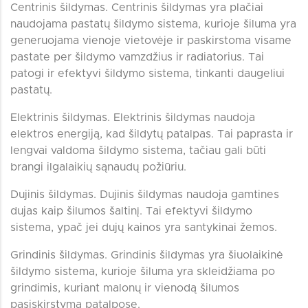
Centrinis šildymas. Centrinis šildymas yra plačiai
naudojama pastatų šildymo sistema, kurioje šiluma yra
generuojama vienoje vietovėje ir paskirstoma visame
pastate per šildymo vamzdžius ir radiatorius. Tai
patogi ir efektyvi šildymo sistema, tinkanti daugeliui
pastatų.
Elektrinis šildymas. Elektrinis šildymas naudoja
elektros energiją, kad šildytų patalpas. Tai paprasta ir
lengvai valdoma šildymo sistema, tačiau gali būti
brangi ilgalaikių sąnaudų požiūriu.
Dujinis šildymas. Dujinis šildymas naudoja gamtines
dujas kaip šilumos šaltinį. Tai efektyvi šildymo
sistema, ypač jei dujų kainos yra santykinai žemos.
Grindinis šildymas. Grindinis šildymas yra šiuolaikinė
šildymo sistema, kurioje šiluma yra skleidžiama po
grindimis, kuriant malonų ir vienodą šilumos
pasiskirstymą patalpose.