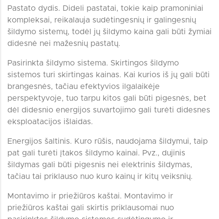
Pastato dydis. Dideli pastatai, tokie kaip pramoniniai
kompleksai, reikalauja sudėtingesnių ir galingesnių
šildymo sistemų, todėl jų šildymo kaina gali būti žymiai
didesnė nei mažesnių pastatų.
Pasirinkta šildymo sistema. Skirtingos šildymo
sistemos turi skirtingas kainas. Kai kurios iš jų gali būti
brangesnės, tačiau efektyvios ilgalaikėje
perspektyvoje, tuo tarpu kitos gali būti pigesnės, bet
dėl didesnio energijos suvartojimo gali turėti didesnes
eksploatacijos išlaidas.
Energijos šaltinis. Kuro rūšis, naudojama šildymui, taip
pat gali turėti įtakos šildymo kainai. Pvz., dujinis
šildymas gali būti pigesnis nei elektrinis šildymas,
tačiau tai priklauso nuo kuro kainų ir kitų veiksnių.
Montavimo ir priežiūros kaštai. Montavimo ir
priežiūros kaštai gali skirtis priklausomai nuo