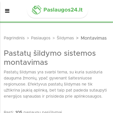
Pagrindinis
Paslaugos
Šildymas
Montavimas
Pastatų šildymo sistemos
montavimas
Pastatų šildymas yra svarbi tema, su kuria susiduria
dauguma žmonių, ypač gyvenant šaltesniuose
regionuose. Efektyvus pastatų šildymas ne tik
užtikrina jaukią aplinką, bet taip pat padeda sutaupyti
energijos sąnaudas ir prisideda prie aplinkosaugos.
Rasti:
105
paslaugų pasiūlymai