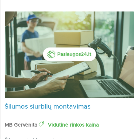
Šilumos siurblių montavimas
MB Gervėnita
Vidutinė rinkos kaina