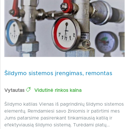
Šildymo sistemos įrengimas, remontas
Vytautas
Vidutinė rinkos kaina
​Šildymo katilas Vienas iš pagrindinių šildymo sistemos
elementų. Remdamiesi savo žiniomis ir patirtimi mes
Jums patarsime pasirenkant tinkamiausią katilą ir
efektyviausią šildymo sistemą. Turėdami platų...