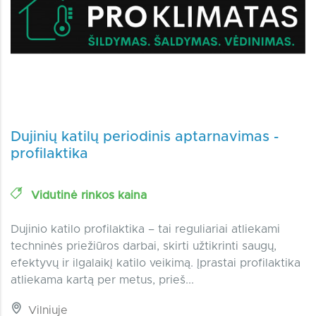
Dujinių katilų periodinis aptarnavimas -
profilaktika
Vidutinė rinkos kaina
Dujinio katilo profilaktika – tai reguliariai atliekami
techninės priežiūros darbai, skirti užtikrinti saugų,
efektyvų ir ilgalaikį katilo veikimą. Įprastai profilaktika
atliekama kartą per metus, prieš...
Vilniuje