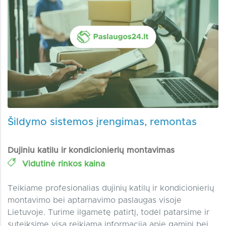
Šildymo sistemos įrengimas, remontas
Dujiniu katilu ir kondicionierių montavimas
Vidutinė rinkos kaina
Teikiame profesionalias dujinių katilų ir kondicionierių
montavimo bei aptarnavimo paslaugas visoje
Lietuvoje. Turime ilgametę patirtį, todėl patarsime ir
suteiksime visą reikiamą informaciją apie gaminį bei...