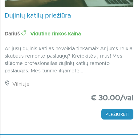
Dujinių katilų priežiūra
Dariuš
Vidutinė rinkos kaina
Ar jūsų dujinis katilas neveikia tinkamai? Ar jums reikia
skubaus remonto paslaugų? Kreipkitės į mus! Mes
siūlome profesionalias dujinių katilų remonto
paslaugas. Mes turime ilgametę...
Vilniuje
€ 30.00/val
PERŽIŪRĖTI