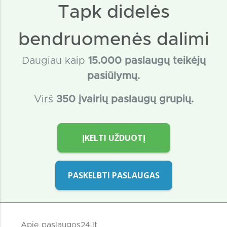
Tapk didelės
bendruomenės dalimi
Daugiau kaip
15
.000 paslaugų teikėjų
pasiūlymų.
Virš
350 įvairių paslaugų grupių.
ĮKELTI UŽDUOTĮ
PASKELBTI PASLAUGAS
Apie paslaugos24.lt