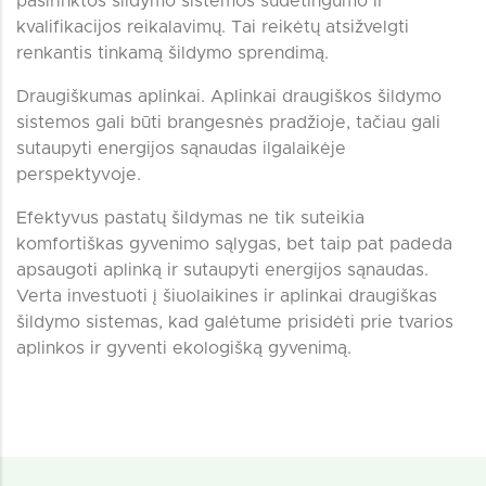
pasirinktos šildymo sistemos sudėtingumo ir
kvalifikacijos reikalavimų. Tai reikėtų atsižvelgti
renkantis tinkamą šildymo sprendimą.
Draugiškumas aplinkai. Aplinkai draugiškos šildymo
sistemos gali būti brangesnės pradžioje, tačiau gali
sutaupyti energijos sąnaudas ilgalaikėje
perspektyvoje.
Efektyvus pastatų šildymas ne tik suteikia
komfortiškas gyvenimo sąlygas, bet taip pat padeda
apsaugoti aplinką ir sutaupyti energijos sąnaudas.
Verta investuoti į šiuolaikines ir aplinkai draugiškas
šildymo sistemas, kad galėtume prisidėti prie tvarios
aplinkos ir gyventi ekologišką gyvenimą.