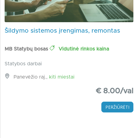
Šildymo sistemos įrengimas, remontas
MB Statybų bosas
Vidutinė rinkos kaina
Statybos darbai
Panevėžio raj.,
kiti miestai
€ 8.00/val
PERŽIŪRĖTI