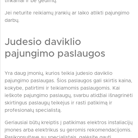
tinkamai ir be gedimų.
Jei neturite reikiamų įrankių ar laiko atlikti pajungimo
darbų.
Judesio daviklio
pajungimo paslaugos
Yra daug įmonių, kurios teikia judesio daviklio
pajungimo paslaugas. Šios paslaugos gali skirtis kaina,
kokybe, patirtimi ir teikiamomis paslaugomis. Kai
ieškote pajungimo paslaugų, svarbu atidžiai išnagrinėti
skirtingus paslaugų teikėjus ir rasti patikimą ir
profesionalų specialistą.
Geriausiai būtų kreiptis į patikimas elektros instaliacijų
įmones arba elektrikus su geromis rekomendacijomis.
Pasikonsultavę su specialistais, galėsite gauti