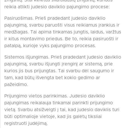
žingsnių. Štai keletas svarbiausių žingsnių, kuriuos
reikia atlikti judesio daviklio pajungimo procese:
Pasiruošimas. Prieš pradedant judesio daviklio
pajungimą, svarbu paruošti visus reikiamus įrankius ir
medžiagas. Tai apima tinkamas jungtis, laidus, varžtus
ir kitus montavimo priedus. Be to, reikia pasiruošti ir
patalpą, kurioje vyks pajungimo procesas.
Sistemos išjungimas. Prieš pradedant judesio daviklio
pajungimą, svarbu išjungti įrenginį ar sistemą, prie
kurios jis bus prijungtas. Tai svarbu dėl saugumo ir
tam, kad būtų išvengta bet kokio gedimo ar
pažeidimo.
Prijungimo vietos parinkimas. Judesio daviklio
pajungimas reikalauja tinkamai parinkti prijungimo
vietą. Svarbu atsižvelgti į tai, kad judesio daviklis turi
būti optimalioje vietoje, kad jis galėtų tiksliai
registruoti judėjimą.