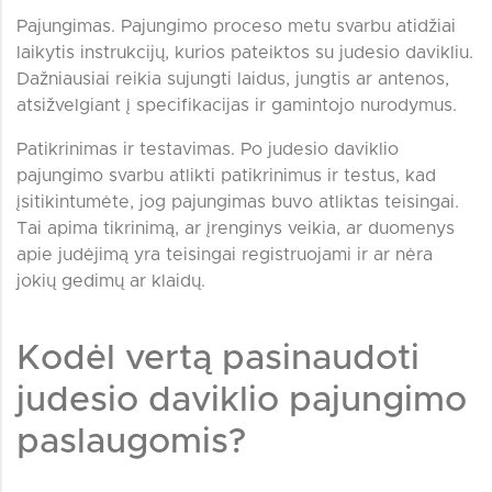
Pajungimas. Pajungimo proceso metu svarbu atidžiai
laikytis instrukcijų, kurios pateiktos su judesio davikliu.
Dažniausiai reikia sujungti laidus, jungtis ar antenos,
atsižvelgiant į specifikacijas ir gamintojo nurodymus.
Patikrinimas ir testavimas. Po judesio daviklio
pajungimo svarbu atlikti patikrinimus ir testus, kad
įsitikintumėte, jog pajungimas buvo atliktas teisingai.
Tai apima tikrinimą, ar įrenginys veikia, ar duomenys
apie judėjimą yra teisingai registruojami ir ar nėra
jokių gedimų ar klaidų.
Kodėl vertą pasinaudoti
judesio daviklio pajungimo
paslaugomis?