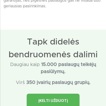
garantijas, nes pigesnės paslaugos gali ne visada būti
geriausias pasirinkimas.
Tapk didelės
bendruomenės dalimi
Daugiau kaip
15
.000 paslaugų teikėjų
pasiūlymų.
Virš
350 įvairių paslaugų grupių.
ĮKELTI UŽDUOTĮ