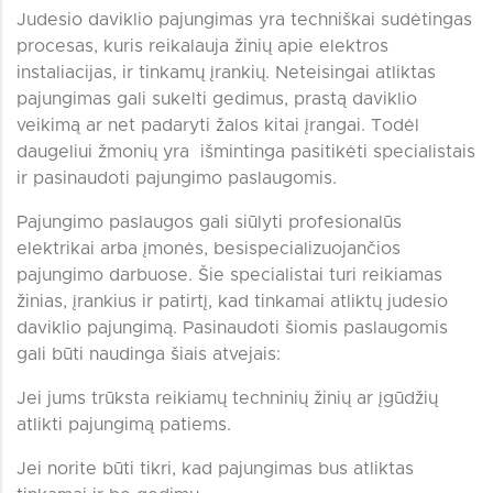
Judesio daviklio pajungimas yra techniškai sudėtingas
procesas, kuris reikalauja žinių apie elektros
instaliacijas, ir tinkamų įrankių. Neteisingai atliktas
pajungimas gali sukelti gedimus, prastą daviklio
veikimą ar net padaryti žalos kitai įrangai. Todėl
daugeliui žmonių yra išmintinga pasitikėti specialistais
ir pasinaudoti pajungimo paslaugomis.
Pajungimo paslaugos gali siūlyti profesionalūs
elektrikai arba įmonės, besispecializuojančios
pajungimo darbuose. Šie specialistai turi reikiamas
žinias, įrankius ir patirtį, kad tinkamai atliktų judesio
daviklio pajungimą. Pasinaudoti šiomis paslaugomis
gali būti naudinga šiais atvejais:
Jei jums trūksta reikiamų techninių žinių ar įgūdžių
atlikti pajungimą patiems.
Jei norite būti tikri, kad pajungimas bus atliktas