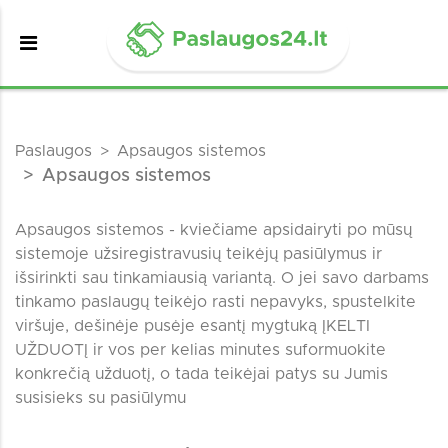
Paslaugos
Apsaugos sistemos
Apsaugos sistemos
Apsaugos sistemos - kviečiame apsidairyti po mūsų
sistemoje užsiregistravusių teikėjų pasiūlymus ir
išsirinkti sau tinkamiausią variantą. O jei savo darbams
tinkamo paslaugų teikėjo rasti nepavyks, spustelkite
viršuje, dešinėje pusėje esantį mygtuką ĮKELTI
UŽDUOTĮ ir vos per kelias minutes suformuokite
konkrečią užduotį, o tada teikėjai patys su Jumis
susisieks su pasiūlymu