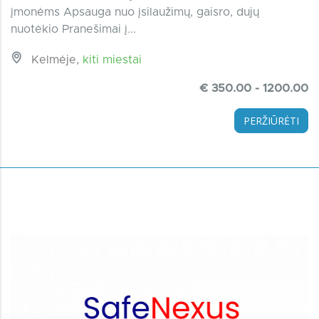
įmonėms Apsauga nuo įsilaužimų, gaisro, dujų
nuotėkio Pranešimai į...
Kelmėje,
kiti miestai
€ 350.00 - 1200.00
PERŽIŪRĖTI