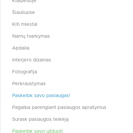
Klaipėdoje
Šiauliuose
Kiti miestai
Namų tvarkymas
Apdaila
Interjero dizainas
Fotografija
Perkraustymas
Paskelbk savo paslaugas!
Pagalba parengiant paslaugos aprašymus
Surask paslaugos teikėją
Paskelbk savo užduotį