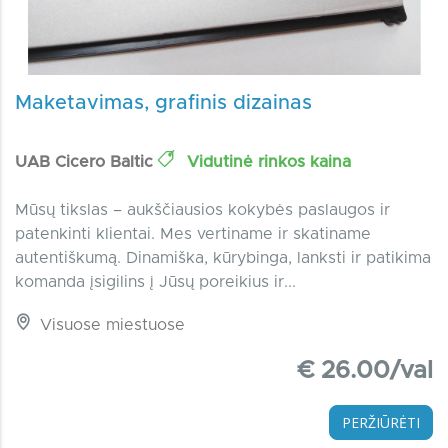
Maketavimas, grafinis dizainas
UAB Cicero Baltic
Vidutinė rinkos kaina
Mūsų tikslas – aukščiausios kokybės paslaugos ir
patenkinti klientai. Mes vertiname ir skatiname
autentiškumą. Dinamiška, kūrybinga, lanksti ir patikima
komanda įsigilins į Jūsų poreikius ir...
Visuose miestuose
€ 26.00/val
PERŽIŪRĖTI