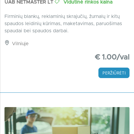
UAB NETMASTER LT
Vidutinė rinkos kaina
Firminių blankų, reklaminių skrajučių, žurnalų ir kitų
spaudos leidinių kūrimas, maketavimas, paruošimas
spaudai bei spaudos darbai.
Vilniuje
€ 1.00/val
PERŽIŪRĖTI