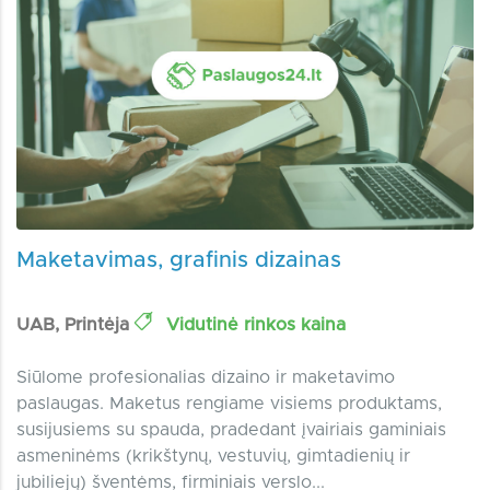
Maketavimas, grafinis dizainas
UAB, Printėja
Vidutinė rinkos kaina
Siūlome profesionalias dizaino ir maketavimo
paslaugas. Maketus rengiame visiems produktams,
susijusiems su spauda, pradedant įvairiais gaminiais
asmeninėms (krikštynų, vestuvių, gimtadienių ir
jubiliejų) šventėms, firminiais verslo...