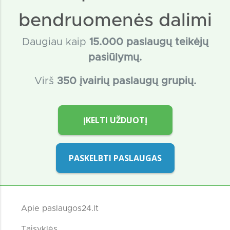
bendruomenės dalimi
Daugiau kaip
15
.000 paslaugų teikėjų
pasiūlymų.
Virš
350 įvairių paslaugų grupių.
ĮKELTI UŽDUOTĮ
PASKELBTI PASLAUGAS
Apie paslaugos24.lt
Taisyklės