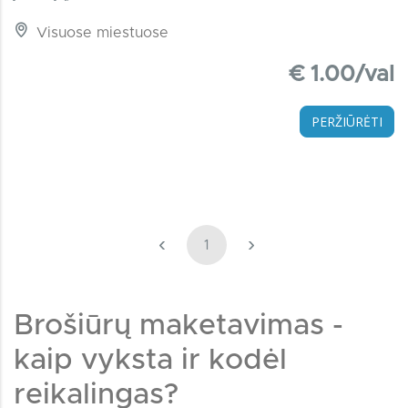
Visuose miestuose
€ 1.00/val
PERŽIŪRĖTI
‹
›
1
Brošiūrų maketavimas -
kaip vyksta ir kodėl
reikalingas?