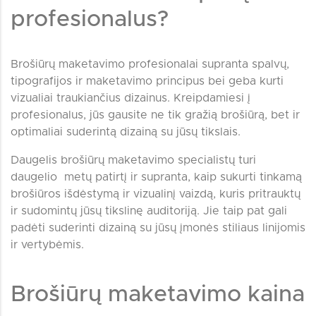
profesionalus?
Brošiūrų maketavimo profesionalai supranta spalvų,
tipografijos ir maketavimo principus bei geba kurti
vizualiai traukiančius dizainus. Kreipdamiesi į
profesionalus, jūs gausite ne tik gražią brošiūrą, bet ir
optimaliai suderintą dizainą su jūsų tikslais.
Daugelis brošiūrų maketavimo specialistų turi
daugelio metų patirtį ir supranta, kaip sukurti tinkamą
brošiūros išdėstymą ir vizualinį vaizdą, kuris pritrauktų
ir sudomintų jūsų tikslinę auditoriją. Jie taip pat gali
padėti suderinti dizainą su jūsų įmonės stiliaus linijomis
ir vertybėmis.
Brošiūrų maketavimo kaina