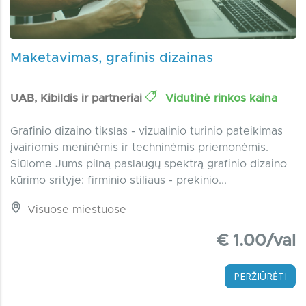
Maketavimas, grafinis dizainas
UAB, Kibildis ir partneriai
Vidutinė rinkos kaina
Grafinio dizaino tikslas - vizualinio turinio pateikimas
įvairiomis meninėmis ir techninėmis priemonėmis.
Siūlome Jums pilną paslaugų spektrą grafinio dizaino
kūrimo srityje: firminio stiliaus - prekinio...
Visuose miestuose
€ 1.00/val
PERŽIŪRĖTI