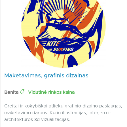
Maketavimas, grafinis dizainas
Benita
Vidutinė rinkos kaina
Greitai ir kokybiškai atlieku grafinio dizaino paslaugas,
maketavimo darbus. Kuriu iliustracijas, interjero ir
architektūros 3d vizualizacijas.