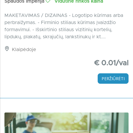
Spaudos Imperija
Vidutinė rinkos kaina
MAKETAVIMAS / DIZAINAS - Logotipo kūrimas arba
perbraižymas. - Firminio stiliaus kūrimas įvaizdžio
formavimui. - Išskirtinio stiliaus vizitinių kortelių,
lipdukų, plakatų, skrajučių, lankstinukų ir kt....
Klaipėdoje
€ 0.01/val
PERŽIŪRĖTI