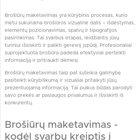
Brošiūrų maketavimas yra kūrybinis procesas, kurio
metu sukuriama brošiūros vizualinė dalis – išdėstymas,
elementų pozicionavimas, spalvų ir tipografijos
pasirinkimas. Tai svarbus etapas, leidžiantis jūsų
turiniui išsiskirti ir palikti geresnį įspūdį. Profesionaliai
suprojektuota brošiūra padeda efektyviai perteikti
informaciją ir pritraukti dėmesį.
Brošiūrų maketavimas taip pat suteikia galimybę
pasitelkti kūrybiškumą ir vizualiai pritaikyti jūsų
prezentuojamą informaciją. Tai puikus būdas parodyti
savo prekės ar paslaugos privalumus ir išsiskirti iš
konkurentų.
Brošiūrų maketavimas -
kodėl svarbu kreiptis į