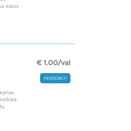
ius kasos
€ 1.00/val
PERŽIŪRĖTI
okymas,
iežiūra,
tų