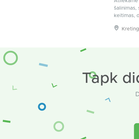
Atliekame 
šalinimas,
keitimas, 
Kreting
Tapk di
D