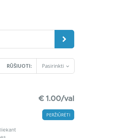
RŪŠIUOTI:
Pasirinkti
€ 1.00/val
PERŽIŪRĖTI
liekant
nes