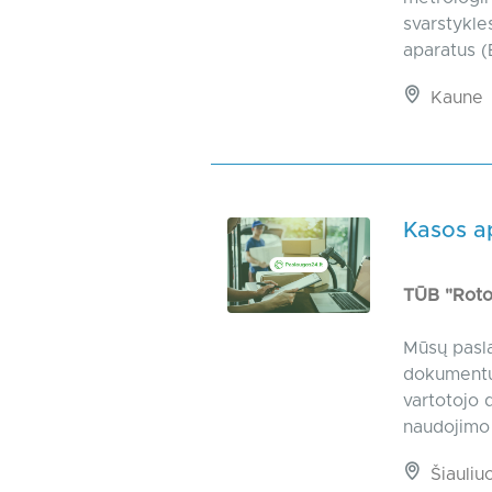
svarstykle
aparatus (
Kaune
Kasos a
TŪB "Rot
Mūsų pasla
dokumentų 
vartotojo
naudojimo 
Šiauliu