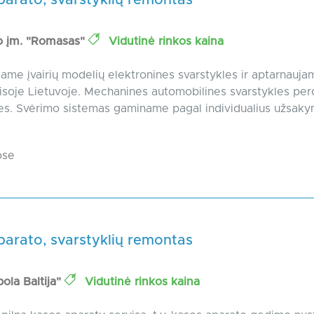
parato, svarstyklių remontas
io įm. "Romasas"
Vidutinė rinkos kaina
me įvairių modelių elektronines svarstykles ir aptarnauj
isoje Lietuvoje. Mechanines automobilines svarstykles pe
es. Svėrimo sistemas gaminame pagal individualius užsaky
ose
parato, svarstyklių remontas
ola Baltija"
Vidutinė rinkos kaina