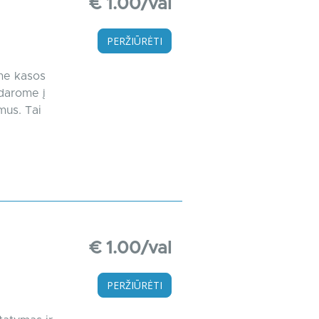
€ 1.00/val
PERŽIŪRĖTI
ame kasos
rdarome į
mus. Tai
€ 1.00/val
PERŽIŪRĖTI