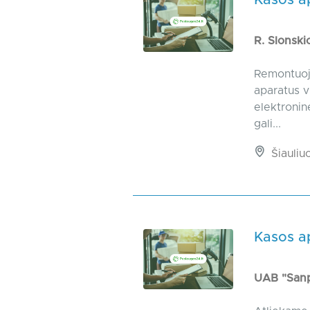
Kasos a
R. Slonsk
Remontuoja
aparatus v
elektronin
gali...
Šiauliu
Kasos a
UAB "Sanp