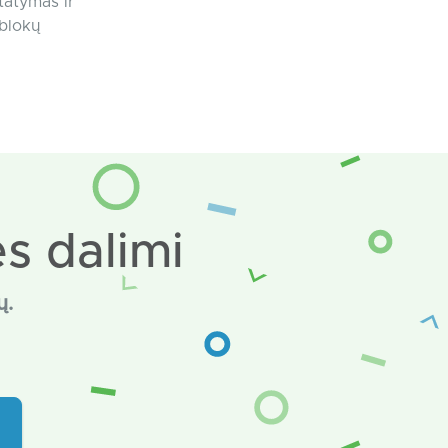
tatymas ir
 blokų
s dalimi
ų.