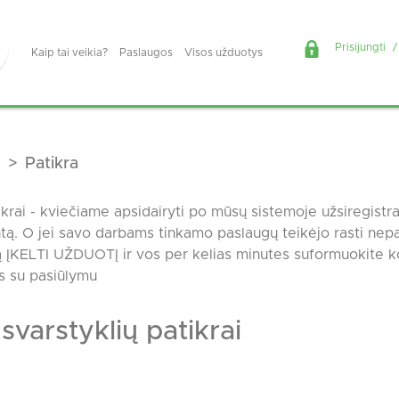
Prisijungti
/
Kaip tai veikia?
Paslaugos
Visos užduotys
s
Patikra
ikrai - kviečiame apsidairyti po mūsų sistemoje užsiregistra
antą. O jei savo darbams tinkamo paslaugų teikėjo rasti nepa
 ĮKELTI UŽDUOTĮ ir vos per kelias minutes suformuokite ko
ks su pasiūlymu
svarstyklių patikrai