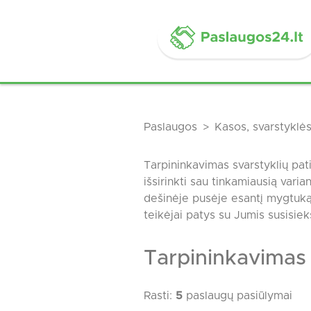
Paslaugos
Kasos, svarstyklė
Tarpininkavimas svarstyklių pat
išsirinkti sau tinkamiausią vari
dešinėje pusėje esantį mygtuką
teikėjai patys su Jumis susisie
Tarpininkavimas 
Rasti:
5
paslaugų pasiūlymai