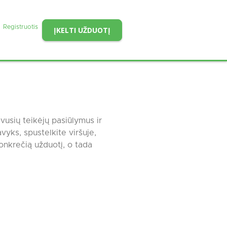
Registruotis
ĮKELTI UŽDUOTĮ
vusių teikėjų pasiūlymus ir
vyks, spustelkite viršuje,
nkrečią užduotį, o tada