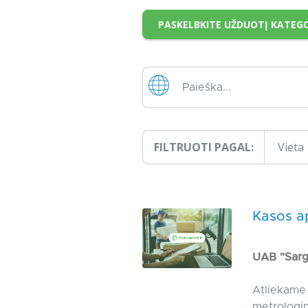
PASKELBKITE UŽDUOTĮ KATEGO
FILTRUOTI PAGAL:
Vieta
Kasos a
UAB "Sar
Atliekame 
metrologin