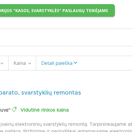
RIJOS "KASOS, SVARSTYKLĖS" PASLAUGŲ TEIKĖJAMS
Kaina
Detali paieška
parato, svarstyklių remontas
guva"
Vidutinė rinkos kaina
įvairių elektroninių svarstyklių remontą. Tarpininkaujame at
ę patikrą. Prižiūrime ir periodiškai aptarnaujame elektroni