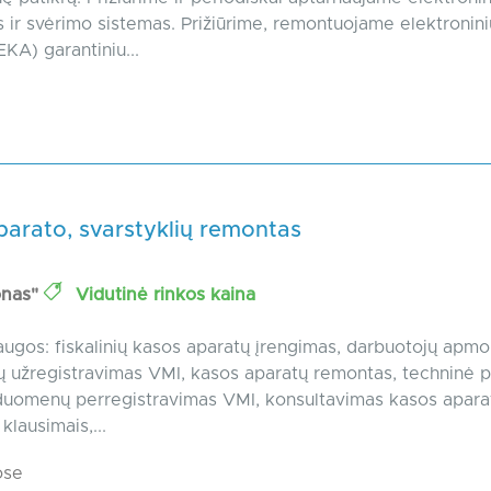
s ir svėrimo sistemas. Prižiūrime, remontuojame elektronin
EKA) garantiniu...
parato, svarstyklių remontas
onas"
Vidutinė rinkos kaina
ugos: fiskalinių kasos aparatų įrengimas, darbuotojų apm
užregistravimas VMI, kasos aparatų remontas, techninė pr
 duomenų perregistravimas VMI, konsultavimas kasos apara
klausimais,...
ose