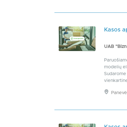
Kasos a
UAB "Bizn
Paruošiame
modelių el
Sudarome i
vienkartine
Panevė