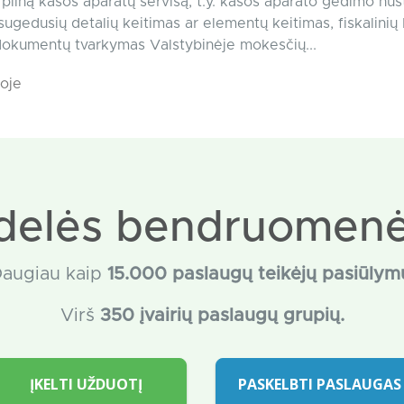
pilną kasos aparatų servisą, t.y. kasos aparato gedimo nus
 sugedusių detalių keitimas ar elementų keitimas, fiskalinių
dokumentų tvarkymas Valstybinėje mokesčių...
oje
delės bendruomenė
augiau kaip
15
.000 paslaugų teikėjų pasiūlym
Virš
350 įvairių paslaugų grupių.
ĮKELTI UŽDUOTĮ
PASKELBTI PASLAUGAS