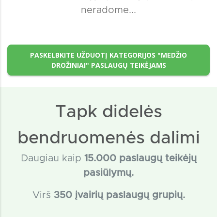
neradome...
PASKELBKITE UŽDUOTĮ KATEGORIJOS "MEDŽIO
DROŽINIAI" PASLAUGŲ TEIKĖJAMS
Tapk didelės
bendruomenės dalimi
Daugiau kaip
15
.000 paslaugų teikėjų
pasiūlymų.
Virš
350 įvairių paslaugų grupių.