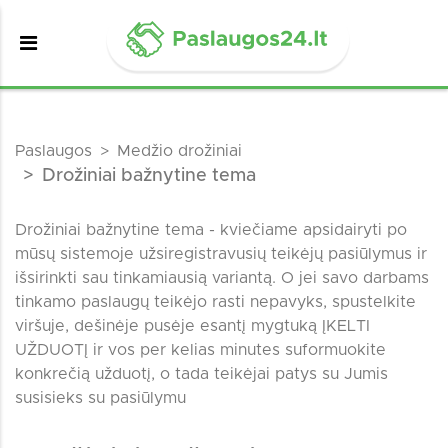
Paslaugos
Medžio drožiniai
Drožiniai bažnytine tema
Drožiniai bažnytine tema - kviečiame apsidairyti po
mūsų sistemoje užsiregistravusių teikėjų pasiūlymus ir
išsirinkti sau tinkamiausią variantą. O jei savo darbams
tinkamo paslaugų teikėjo rasti nepavyks, spustelkite
viršuje, dešinėje pusėje esantį mygtuką ĮKELTI
UŽDUOTĮ ir vos per kelias minutes suformuokite
konkrečią užduotį, o tada teikėjai patys su Jumis
susisieks su pasiūlymu