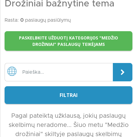
Drožiniai bažnytine tema
Rasta:
0
paslaugų pasiūlymų
PASKELBKITE UŽDUOTĮ KATEGORIJOS "MEDŽIO
DROŽINIAI" PASLAUGŲ TEIKĖJAMS
FILTRAI
Pagal pateiktą užklausą, jokių paslaugų
skelbimų neradome... Šiuo metu "Medžio
drožiniai" skiltyje paslaugų skelbimų