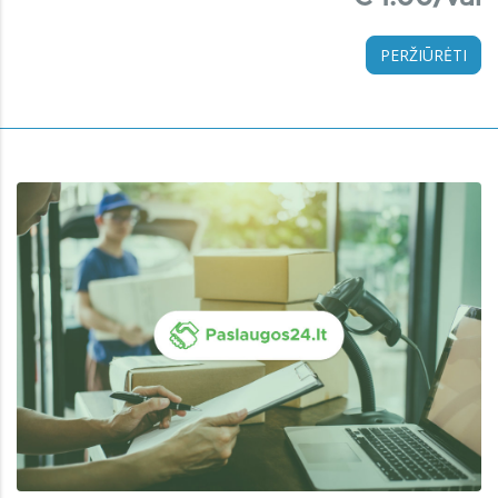
PERŽIŪRĖTI