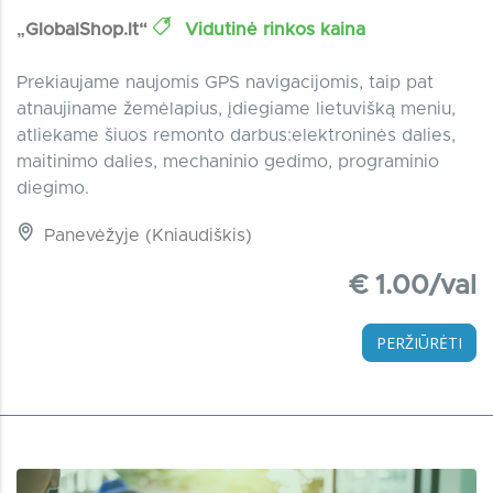
„GlobalShop.lt“
Vidutinė rinkos kaina
Prekiaujame naujomis GPS navigacijomis, taip pat
atnaujiname žemėlapius, įdiegiame lietuvišką meniu,
atliekame šiuos remonto darbus:elektroninės dalies,
maitinimo dalies, mechaninio gedimo, programinio
diegimo.
Panevėžyje (Kniaudiškis)
€ 1.00/val
PERŽIŪRĖTI