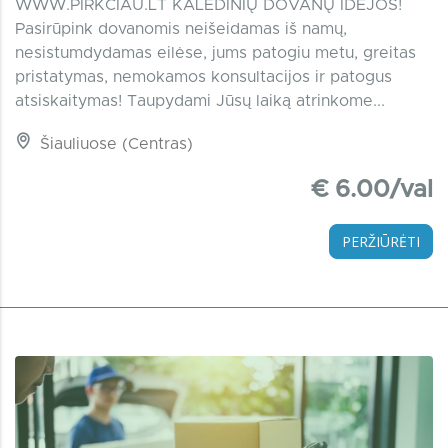
WWW.PIRKCIAU.LT KALĖDINIŲ DOVANŲ IDĖJOS!
Pasirūpink dovanomis neišeidamas iš namų,
nesistumdydamas eilėse, jums patogiu metu, greitas
pristatymas, nemokamos konsultacijos ir patogus
atsiskaitymas! Taupydami Jūsų laiką atrinkome...
Šiauliuose (Centras)
€ 6.00/val
PERŽIŪRĖTI