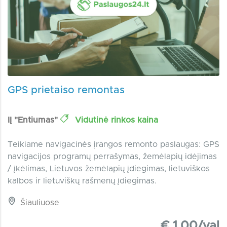
GPS prietaiso remontas
IĮ "Entiumas"
Vidutinė rinkos kaina
Teikiame navigacinės įrangos remonto paslaugas: GPS
navigacijos programų perrašymas, žemėlapių idėjimas
/ įkėlimas, Lietuvos žemėlapių įdiegimas, lietuviškos
kalbos ir lietuviškų rašmenų įdiegimas.
Šiauliuose
€ 1.00/val