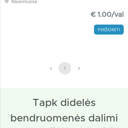
Raseiniuose
€ 1.00/val
PERŽIŪRĖTI
‹
›
1
Tapk didelės
bendruomenės dalimi