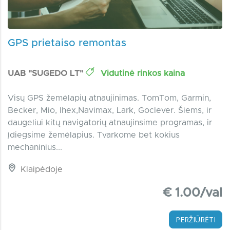
GPS prietaiso remontas
UAB "SUGEDO LT"
Vidutinė rinkos kaina
Visų GPS žemėlapių atnaujinimas. TomTom, Garmin,
Becker, Mio, Ihex,Navimax, Lark, Goclever. Šiems, ir
daugeliui kitų navigatorių atnaujinsime programas, ir
įdiegsime žemėlapius. Tvarkome bet kokius
mechaninius...
Klaipėdoje
€ 1.00/val
PERŽIŪRĖTI