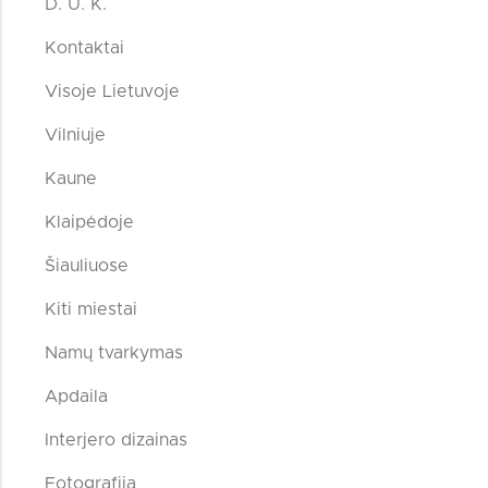
D. U. K.
Kontaktai
Visoje Lietuvoje
Vilniuje
Kaune
Klaipėdoje
Šiauliuose
Kiti miestai
Namų tvarkymas
Apdaila
Interjero dizainas
Fotografija