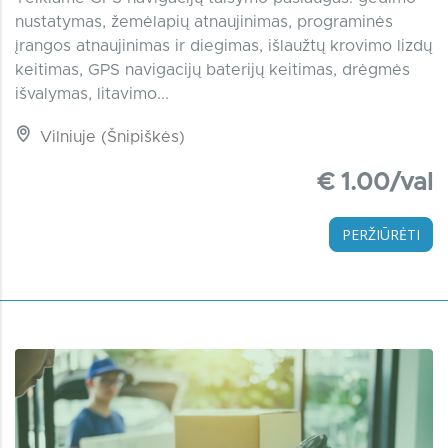
nustatymas, žemėlapių atnaujinimas, programinės
įrangos atnaujinimas ir diegimas, išlaužtų krovimo lizdų
keitimas, GPS navigacijų baterijų keitimas, drėgmės
išvalymas, litavimo...
Vilniuje (Šnipiškės)
€ 1.00/val
PERŽIŪRĖTI