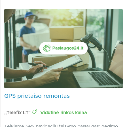
GPS prietaiso remontas
,,Telefix LT“
Vidutinė rinkos kaina
Teikiame GPS navigacijų taisymo paslaugas: gedimo