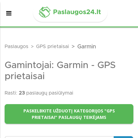
Paslaugos
GPS prietaisai
Garmin
Gamintojai: Garmin - GPS
prietaisai
Rasti:
23
paslaugų pasiūlymai
PASKELBKITE UŽDUOTĮ KATEGORIJOS "GPS
PRIETAISAI" PASLAUGŲ TEIKĖJAMS