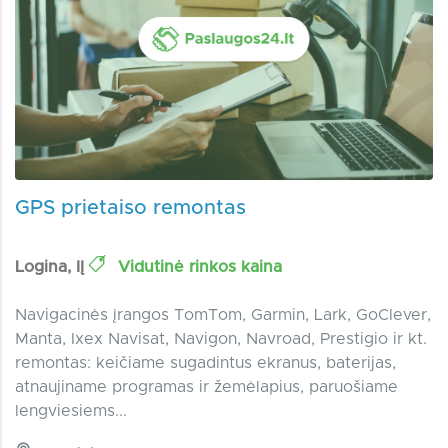
GPS prietaiso remontas
Logina, IĮ
Vidutinė rinkos kaina
Navigacinės įrangos TomTom, Garmin, Lark, GoClever,
Manta, Ixex Navisat, Navigon, Navroad, Prestigio ir kt.
remontas: keičiame sugadintus ekranus, baterijas,
atnaujiname programas ir žemėlapius, paruošiame
lengviesiems...