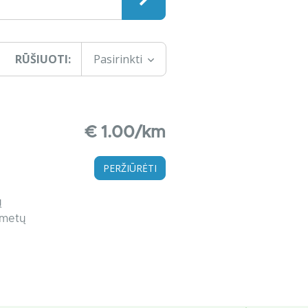
RŪŠIUOTI:
Pasirinkti
€ 1.00/km
PERŽIŪRĖTI
ų
 metų