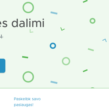
s dalimi
ų.
Paskelbk savo
paslaugas!