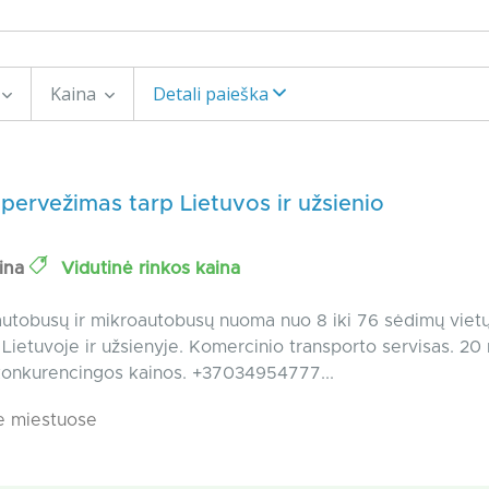
Kaina
Detali paieška
 pervežimas tarp Lietuvos ir užsienio
ina
Vidutinė rinkos kaina
 autobusų ir mikroautobusų nuoma nuo 8 iki 76 sėdimų viet
Lietuvoje ir užsienyje. Komercinio transporto servisas. 20
r konkurencingos kainos. +37034954777...
e miestuose