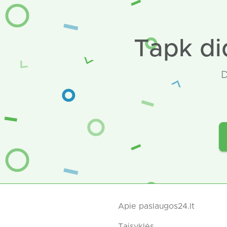
Tapk di
D
Apie paslaugos24.lt
Taisyklės