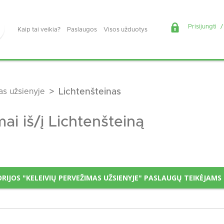
Prisijungti
/
Kaip tai veikia?
Paslaugos
Visos užduotys
as užsienyje
Lichtenšteinas
ai iš/į Lichtenšteiną
IJOS "KELEIVIŲ PERVEŽIMAS UŽSIENYJE" PASLAUGŲ TEIKĖJAMS