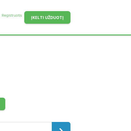
Registruotis
ĮKELTI UŽDUOTĮ