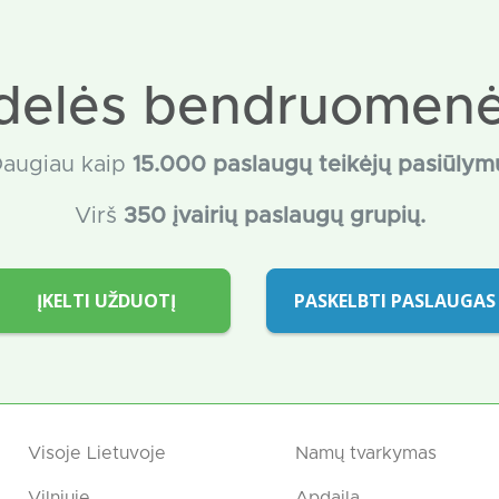
delės bendruomenė
augiau kaip
15
.000 paslaugų teikėjų pasiūlym
Virš
350 įvairių paslaugų grupių.
ĮKELTI UŽDUOTĮ
PASKELBTI PASLAUGAS
Visoje Lietuvoje
Namų tvarkymas
Vilniuje
Apdaila