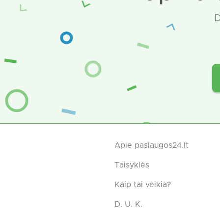
D
Apie paslaugos24.lt
Taisyklės
Kaip tai veikia?
D. U. K.