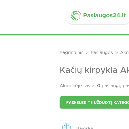
Pagrindinis
Paslaugos
Akm
Kačių kirpykla 
Akmenėje rasta:
0
paslaugų pa
PASKELBKITE UŽDUOTĮ KATEGO