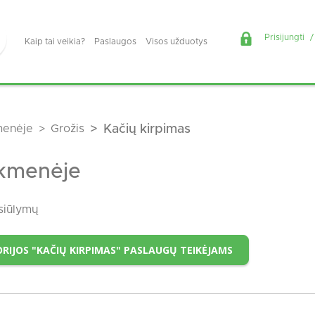
Prisijungti
/
Kaip tai veikia?
Paslaugos
Visos užduotys
enėje
Grožis
Kačių kirpimas
Akmenėje
siūlymų
RIJOS "KAČIŲ KIRPIMAS" PASLAUGŲ TEIKĖJAMS