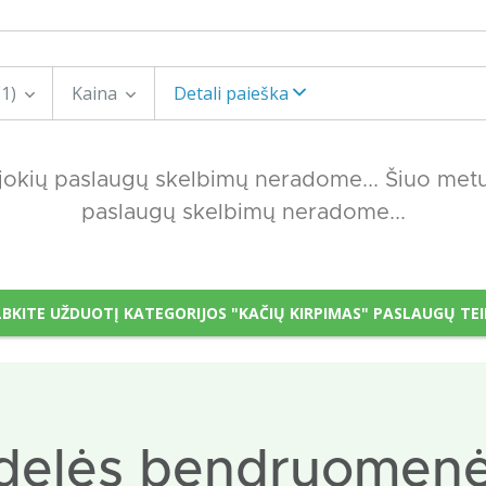
(1)
Kaina
Detali paieška
 jokių paslaugų skelbimų neradome... Šiuo metu 
paslaugų skelbimų neradome...
BKITE UŽDUOTĮ KATEGORIJOS "KAČIŲ KIRPIMAS" PASLAUGŲ TE
delės bendruomenė