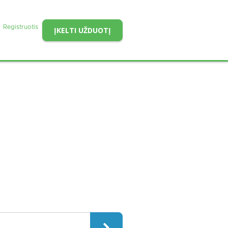
Registruotis
ĮKELTI UŽDUOTĮ