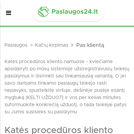
Paslaugos
Kačių kirpimas
Pas klientą
Katės procedūros kliento namuose - kviečiame
apsidairyti po mūsų sistemoje užsiregistravusių teikėjų
pasiūlymus ir išsirinkti sau tinkamiausią variantą. O jei
savo darbams tinkamo paslaugų teikėjo rasti
nepavyks, spustelkite viršuje, dešinėje pusėje esantį
mygtuką ĮKELTI UŽDUOTĮ ir vos per kelias minutes
suformuokite konkrečią užduotį, o tada teikėjai patys
su Jumis susisieks su pasiūlymu
Katės procedūros kliento