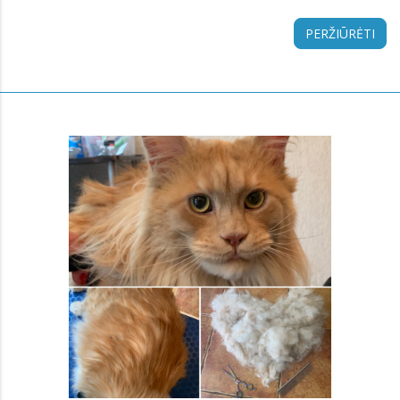
PERŽIŪRĖTI