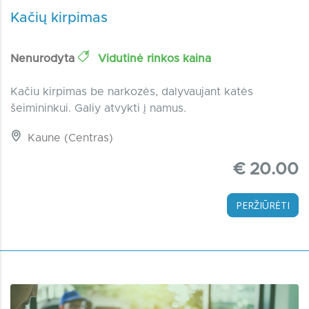
Kačių kirpimas
Nenurodyta
Vidutinė rinkos kaina
Kačiu kirpimas be narkozės, dalyvaujant katės
šeimininkui. Galiy atvykti į namus.
Kaune (Centras)
€ 20.00
PERŽIŪRĖTI