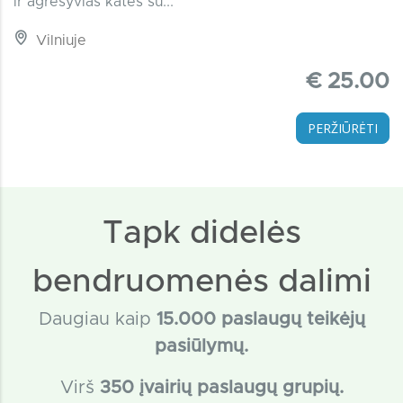
ir agresyvias kates su...
Vilniuje
€ 25.00
PERŽIŪRĖTI
Tapk didelės
bendruomenės dalimi
Daugiau kaip
15
.000 paslaugų teikėjų
pasiūlymų.
Virš
350 įvairių paslaugų grupių.