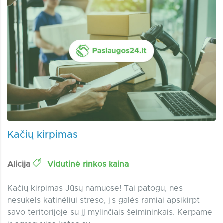
Kačių kirpimas
Alicija
Vidutinė rinkos kaina
Kačių kirpimas Jūsų namuose! Tai patogu, nes
nesukels katinėliui streso, jis galės ramiai apsikirpt
savo teritorijoje su jį mylinčiais šeimininkais. Kerpame