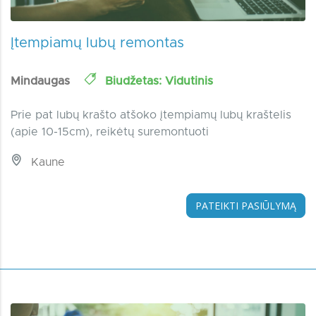
Įtempiamų lubų remontas
Mindaugas
Biudžetas: Vidutinis
Prie pat lubų krašto atšoko įtempiamų lubų kraštelis
(apie 10-15cm), reikėtų suremontuoti
Kaune
PATEIKTI PASIŪLYMĄ