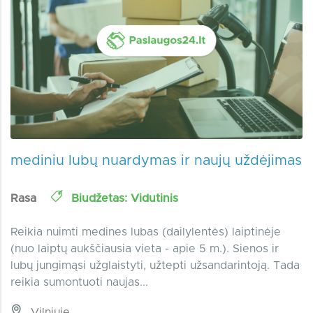
mediniu lubų nuardymas ir naujų uždėjimas
Rasa
Biudžetas: Vidutinis
Reikia nuimti medines lubas (dailylentės) laiptinėje
(nuo laiptų aukščiausia vieta - apie 5 m.). Sienos ir
lubų jungimąsi užglaistyti, užtepti užsandarintoją. Tada
reikia sumontuoti naujas...
Vilniuje