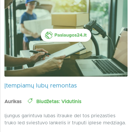
Įtempiamų lubų remontas
Aurikas
Biudžetas: Vidutinis
Ijungus garintuva lubas itrauke del tos priezasties
truko led sviestuvo lankelis ir truputi iplese medziaga.