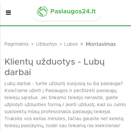
Pagrindinis
Užduotys
Lubos
Montavimas
Klientų užduotys - Lubų
darbai
Lubų darbai - turite užduotį susijusią su šia paslauga?
Kviečiame užeiti į Paslaugos ir peržiūrėti paslaugų
teikėjų sąrašus. Jei tinkamo teikėjo nerasite, galite
užpildyti užduoties formą / įkelti užduotį, kad su Jumis
susisiektų mūsų profesionalūs paslaugų teikėjai.
Truksite vos kelias minutes, tačiau gausite net keletą
teikėjų pasiūlymų, todėl sau tinkamą ras kiekvienas!