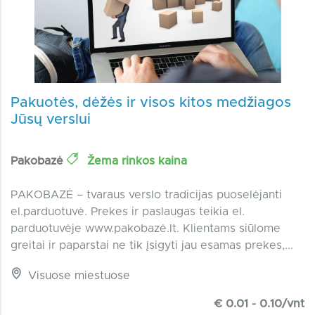
Pakuotės, dėžės ir visos kitos medžiagos
Jūsų verslui
Pakobazė
Žema rinkos kaina
PAKOBAZĖ – tvaraus verslo tradicijas puoselėjanti
el.parduotuvė. Prekes ir paslaugas teikia el.
parduotuvėje www.pakobazė.lt. Klientams siūlome
greitai ir paparstai ne tik įsigyti jau esamas prekes,...
Visuose miestuose
€ 0.01 - 0.10/vnt