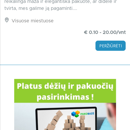
reikalinga maža ir elegantiška pakuotė, ar didelė ir
tvirta, mes galime ją pagaminti....
Visuose miestuose
€ 0.10 - 20.00/vnt
PERŽIŪRĖTI