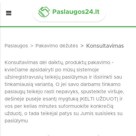
Paslaugos
Pakavimo dėžutės
Konsultavimas
Konsultavimas dėl daiktų, produktų pakavimo -
kviečiame apsidairyti po mūsų sistemoje
užsiregistravusių teikėjų pasiūlymus ir išsirinkti sau
tinkamiausią variantą. O jei savo darbams tinkamo
paslaugų teikėjo rasti nepavyks, spustelkite viršuje,
dešinėje pusėje esantį mygtuką ĮKELTI UŽDUOTĮ ir
vos per kelias minutes suformuokite konkrečią
užduotį, o tada teikėjai patys su Jumis susisieks su
pasiūlymu