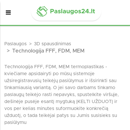
Paslaugos
3D spausdinimas
Technologija FFF, FDM, MEM
Technologija FFF, FDM, MEM termoplastikas -
kviečiame apsidairyti po mūsų sistemoje
užsiregistravusių teikėjų pasiūlymus ir išsirinkti sau
tinkamiausią variantą. O jei savo darbams tinkamo
paslaugų teikėjo rasti nepavyks, spustelkite viršuje,
dešinėje pusėje esantį mygtuką ĮKELTI UŽDUOTĮ ir
vos per kelias minutes suformuokite konkrečią
užduotį, o tada teikėjai patys su Jumis susisieks su
pasiūlymu