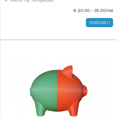
Kauno raj. (Ringaudai)
€ 20.00 - 35.00/val
PERŽIŪRĖTI