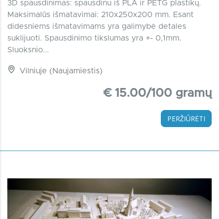
3D spausdinimas: spausdinu iš PLA ir PETG plastikų.
Maksimalūs išmatavimai: 210x250x200 mm. Esant
didesniems išmatavimams yra galimybė detales
suklijuoti. Spausdinimo tikslumas yra +- 0,1mm.
Sluoksnio...
Vilniuje (Naujamiestis)
€ 15.00/100 gramų
PERŽIŪRĖTI