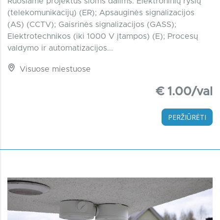
Ruošiame projektus šioms dalims: Elektroninių ryšių
(telekomunikacijų) (ER); Apsauginės signalizacijos
(AS) (CCTV); Gaisrinės signalizacijos (GASS);
Elektrotechnikos (iki 1000 V įtampos) (E); Procesų
valdymo ir automatizacijos...
Visuose miestuose
€ 1.00/val
PERŽIŪRĖTI