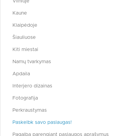
Vilniuje
Kaune
Klaipėdoje
Šiauliuose
Kiti miestai
Namų tvarkymas
Apdaila
Interjero dizainas
Fotografija
Perkraustymas
Paskelbk savo paslaugas!
Pagalba parengiant paslaugos aprašymus