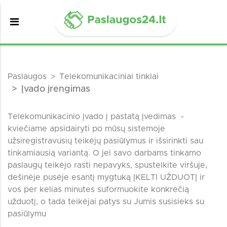
Paslaugos
Telekomunikaciniai tinklai
Įvado įrengimas
Telekomunikacinio įvado į pastatą įvedimas -
kviečiame apsidairyti po mūsų sistemoje
užsiregistravusių teikėjų pasiūlymus ir išsirinkti sau
tinkamiausią variantą. O jei savo darbams tinkamo
paslaugų teikėjo rasti nepavyks, spustelkite viršuje,
dešinėje pusėje esantį mygtuką ĮKELTI UŽDUOTĮ ir
vos per kelias minutes suformuokite konkrečią
užduotį, o tada teikėjai patys su Jumis susisieks su
pasiūlymu