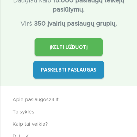
Daugiau kaip
15
.000 paslaugų teikėjų
pasiūlymų.
Virš
350 įvairių paslaugų grupių.
ĮKELTI UŽDUOTĮ
PASKELBTI PASLAUGAS
Apie paslaugos24.lt
Taisyklės
Kaip tai veikia?
D. U. K.