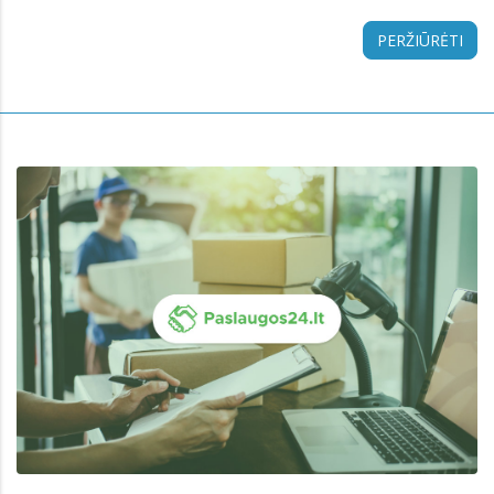
PERŽIŪRĖTI