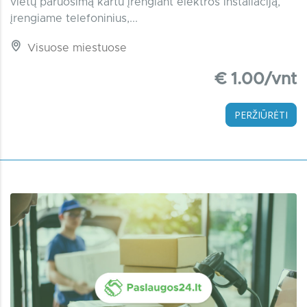
vietų paruošimą kartu įrengiant elektros instaliaciją,
įrengiame telefoninius,...
Visuose miestuose
€ 1.00/vnt
PERŽIŪRĖTI