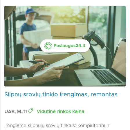
Silpnų srovių tinklo įrengimas, remontas
UAB, ELTI
Vidutinė rinkos kaina
Įrengiame silpnųjų srovių tinklus: kompiuterinį ir