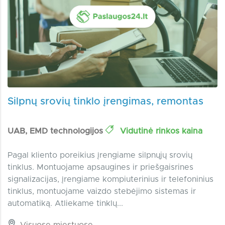
Silpnų srovių tinklo įrengimas, remontas
UAB, EMD technologijos
Vidutinė rinkos kaina
Pagal kliento poreikius įrengiame silpnųjų srovių
tinklus. Montuojame apsaugines ir priešgaisrines
signalizacijas, įrengiame kompiuterinius ir telefoninius
tinklus, montuojame vaizdo stebėjimo sistemas ir
automatiką. Atliekame tinklų...
Visuose miestuose