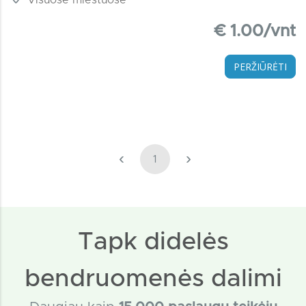
€ 1.00/vnt
PERŽIŪRĖTI
‹
›
1
Tapk didelės
bendruomenės dalimi