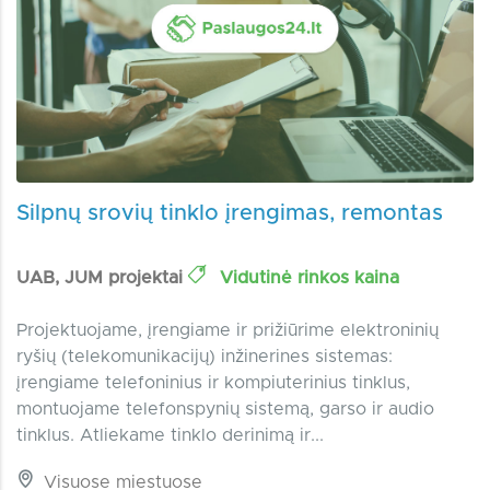
Silpnų srovių tinklo įrengimas, remontas
UAB, JUM projektai
Vidutinė rinkos kaina
Projektuojame, įrengiame ir prižiūrime elektroninių
ryšių (telekomunikacijų) inžinerines sistemas:
įrengiame telefoninius ir kompiuterinius tinklus,
montuojame telefonspynių sistemą, garso ir audio
tinklus. Atliekame tinklo derinimą ir...
Visuose miestuose