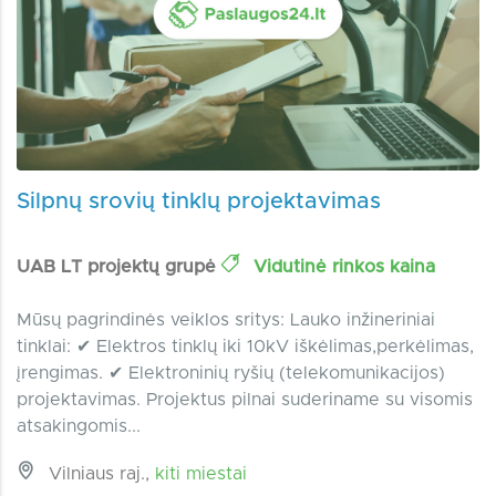
Silpnų srovių tinklų projektavimas
UAB LT projektų grupė
Vidutinė rinkos kaina
Mūsų pagrindinės veiklos sritys: Lauko inžineriniai
tinklai: ✔ Elektros tinklų iki 10kV iškėlimas,perkėlimas,
įrengimas. ✔ Elektroninių ryšių (telekomunikacijos)
projektavimas. Projektus pilnai suderiname su visomis
atsakingomis...
Vilniaus raj.,
kiti miestai