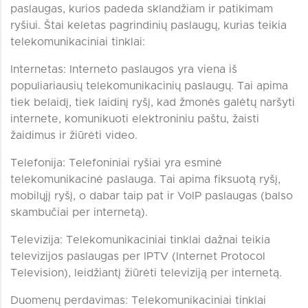
paslaugas, kurios padeda sklandžiam ir patikimam
ryšiui. Štai keletas pagrindinių paslaugų, kurias teikia
telekomunikaciniai tinklai:
Internetas: Interneto paslaugos yra viena iš
populiariausių telekomunikacinių paslaugų. Tai apima
tiek belaidį, tiek laidinį ryšį, kad žmonės galėtų naršyti
internete, komunikuoti elektroniniu paštu, žaisti
žaidimus ir žiūrėti video.
Telefonija: Telefoniniai ryšiai yra esminė
telekomunikacinė paslauga. Tai apima fiksuotą ryšį,
mobilųjį ryšį, o dabar taip pat ir VoIP paslaugas (balso
skambučiai per internetą).
Televizija: Telekomunikaciniai tinklai dažnai teikia
televizijos paslaugas per IPTV (Internet Protocol
Television), leidžiantį žiūrėti televiziją per internetą.
Duomenų perdavimas: Telekomunikaciniai tinklai