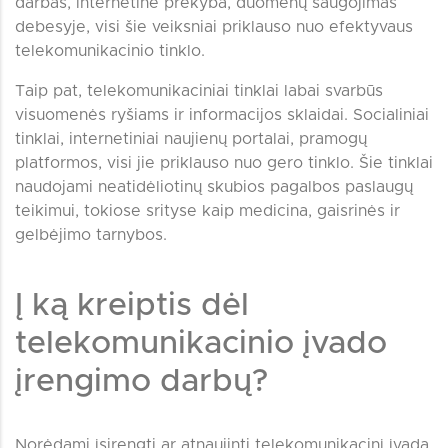
darbas, internetinė prekyba, duomenų saugojimas
debesyje, visi šie veiksniai priklauso nuo efektyvaus
telekomunikacinio tinklo.
Taip pat, telekomunikaciniai tinklai labai svarbūs
visuomenės ryšiams ir informacijos sklaidai. Socialiniai
tinklai, internetiniai naujienų portalai, pramogų
platformos, visi jie priklauso nuo gero tinklo. Šie tinklai
naudojami neatidėliotinų skubios pagalbos paslaugų
teikimui, tokiose srityse kaip medicina, gaisrinės ir
gelbėjimo tarnybos.
Į ką kreiptis dėl
telekomunikacinio įvado
įrengimo darbų?
Norėdami įsirengti ar atnaujinti telekomunikacinį įvadą,