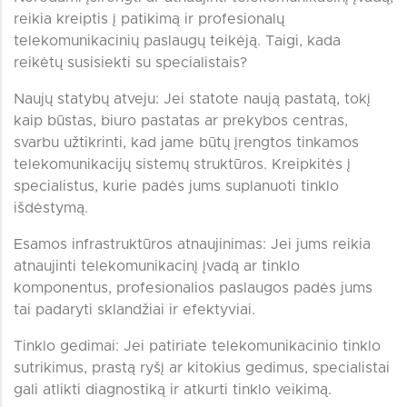
reikia kreiptis į patikimą ir profesionalų
telekomunikacinių paslaugų teikėją. Taigi, kada
reikėtų susisiekti su specialistais?
Naujų statybų atveju: Jei statote naują pastatą, tokį
kaip būstas, biuro pastatas ar prekybos centras,
svarbu užtikrinti, kad jame būtų įrengtos tinkamos
telekomunikacijų sistemų struktūros. Kreipkitės į
specialistus, kurie padės jums suplanuoti tinklo
išdėstymą.
Esamos infrastruktūros atnaujinimas: Jei jums reikia
atnaujinti telekomunikacinį įvadą ar tinklo
komponentus, profesionalios paslaugos padės jums
tai padaryti sklandžiai ir efektyviai.
Tinklo gedimai: Jei patiriate telekomunikacinio tinklo
sutrikimus, prastą ryšį ar kitokius gedimus, specialistai
gali atlikti diagnostiką ir atkurti tinklo veikimą.