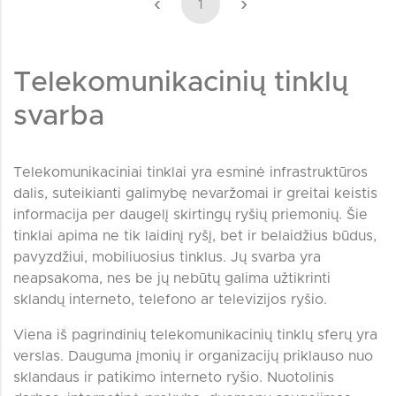
‹
›
1
Telekomunikacinių tinklų
svarba
Telekomunikaciniai tinklai yra esminė infrastruktūros
dalis, suteikianti galimybę nevaržomai ir greitai keistis
informacija per daugelį skirtingų ryšių priemonių. Šie
tinklai apima ne tik laidinį ryšį, bet ir belaidžius būdus,
pavyzdžiui, mobiliuosius tinklus. Jų svarba yra
neapsakoma, nes be jų nebūtų galima užtikrinti
sklandų interneto, telefono ar televizijos ryšio.
Viena iš pagrindinių telekomunikacinių tinklų sferų yra
verslas. Dauguma įmonių ir organizacijų priklauso nuo
sklandaus ir patikimo interneto ryšio. Nuotolinis