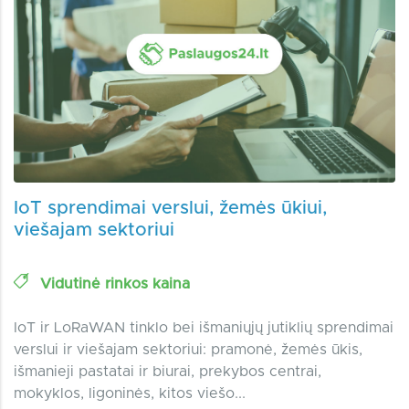
IoT sprendimai verslui, žemės ūkiui,
viešajam sektoriui
Vidutinė rinkos kaina
IoT ir LoRaWAN tinklo bei išmaniųjų jutiklių sprendimai
verslui ir viešajam sektoriui: pramonė, žemės ūkis,
išmanieji pastatai ir biurai, prekybos centrai,
mokyklos, ligoninės, kitos viešo...