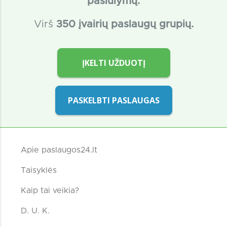
pasiūlymų.
Virš
350 įvairių paslaugų grupių.
ĮKELTI UŽDUOTĮ
PASKELBTI PASLAUGAS
Apie paslaugos24.lt
Taisyklės
Kaip tai veikia?
D. U. K.