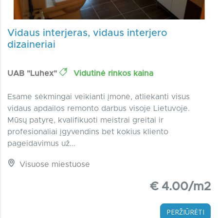
Vidaus interjeras, vidaus interjero
dizaineriai
UAB "Luhex"
Vidutinė rinkos kaina
Esame sėkmingai veikianti įmonė, atliekanti visus
vidaus apdailos remonto darbus visoje Lietuvoje.
Mūsų patyrę, kvalifikuoti meistrai greitai ir
profesionaliai įgyvendins bet kokius kliento
pageidavimus už...
Visuose miestuose
€ 4.00/m2
PERŽIŪRĖTI