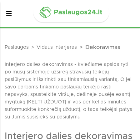
Paslaugos
Vidaus interjeras
Dekoravimas
Interjero dalies dekoravimas - kviečiame apsidairyti
po mūsų sistemoje užsiregistravusių teikėjų
pasiūlymus ir išsirinkti sau tinkamiausią variantą. O jei
savo darbams tinkamo paslaugų teikėjo rasti
nepavyks, spustelkite viršuje, dešinėje pusėje esantį
mygtuką ĮKELTI UŽDUOTĮ ir vos per kelias minutes
suformuokite konkrečią užduotį, o tada teikėjai patys
su Jumis susisieks su pasiūlymu
Interjero dalies dekoravimas