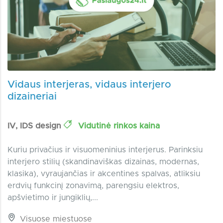
Vidaus interjeras, vidaus interjero
dizaineriai
IV, IDS design
Vidutinė rinkos kaina
Kuriu privačius ir visuomeninius interjerus. Parinksiu
interjero stilių (skandinaviškas dizainas, modernas,
klasika), vyraujančias ir akcentines spalvas, atliksiu
erdvių funkcinį zonavimą, parengsiu elektros,
apšvietimo ir jungiklių,...
Visuose miestuose