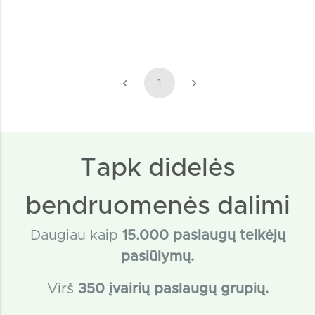
‹
›
1
Tapk didelės
bendruomenės dalimi
Daugiau kaip
15
.000 paslaugų teikėjų
pasiūlymų.
Virš
350 įvairių paslaugų grupių.