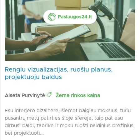
Rengiu vizualizacijas, ruošiu planus,
projektuoju baldus
Aiseta Purvinytė
Žema rinkos kaina
Esu interjero dizainerė, šiemet baigiau mokslus, turiu
pusantrų metų patirties šioje sferoje, taip pat esu
dirbusi baldų fabrike ir moku ruošti baldinius brėžinius,
bei projektuoti...