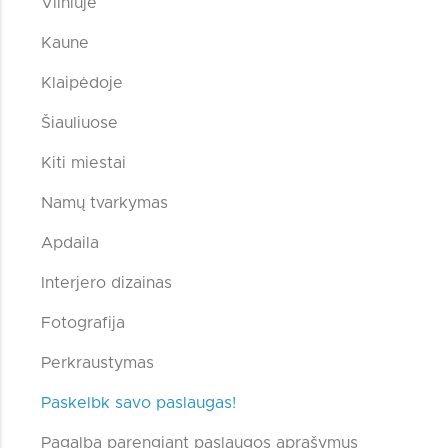
Vilniuje
Kaune
Klaipėdoje
Šiauliuose
Kiti miestai
Namų tvarkymas
Apdaila
Interjero dizainas
Fotografija
Perkraustymas
Paskelbk savo paslaugas!
Pagalba parengiant paslaugos aprašymus