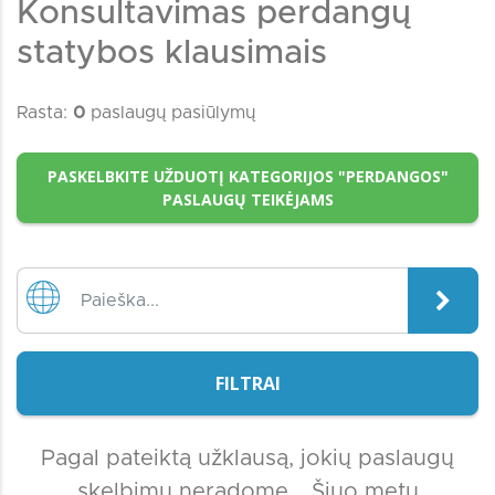
Konsultavimas perdangų
statybos klausimais
Rasta:
0
paslaugų pasiūlymų
PASKELBKITE UŽDUOTĮ KATEGORIJOS "PERDANGOS"
PASLAUGŲ TEIKĖJAMS
FILTRAI
Pagal pateiktą užklausą, jokių paslaugų
skelbimų neradome... Šiuo metu