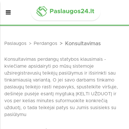
Paslaugos
Perdangos
Konsultavimas
Konsultavimas perdangų statybos klausimais -
kviečiame apsidairyti po mūsų sistemoje
užsiregistravusių teikėjų pasiūlymus ir išsirinkti sau
tinkamiausią variantą. O jei savo darbams tinkamo
paslaugų teikėjo rasti nepavyks, spustelkite viršuje,
dešinėje pusėje esantį mygtuką ĮKELTI UŽDUOTĮ ir
vos per kelias minutes suformuokite konkrečią
užduotį, o tada teikėjai patys su Jumis susisieks su
pasiūlymu