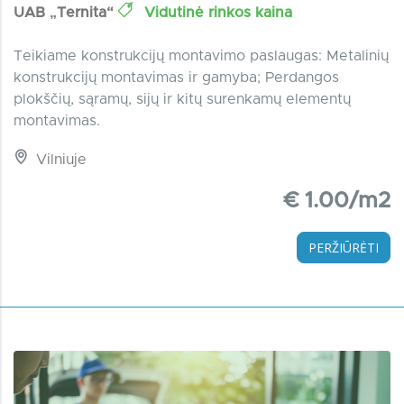
UAB „Ternita“
Vidutinė rinkos kaina
Teikiame konstrukcijų montavimo paslaugas: Metalinių
konstrukcijų montavimas ir gamyba; Perdangos
plokščių, sąramų, sijų ir kitų surenkamų elementų
montavimas.
Vilniuje
€ 1.00/m2
PERŽIŪRĖTI