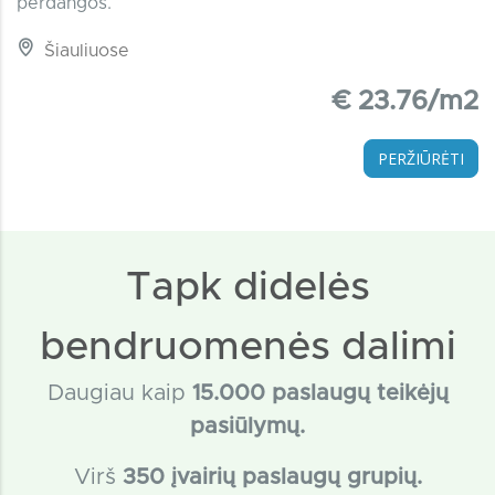
perdangos.
Šiauliuose
€ 23.76/m2
PERŽIŪRĖTI
Tapk didelės
bendruomenės dalimi
Daugiau kaip
15
.000 paslaugų teikėjų
pasiūlymų.
Virš
350 įvairių paslaugų grupių.