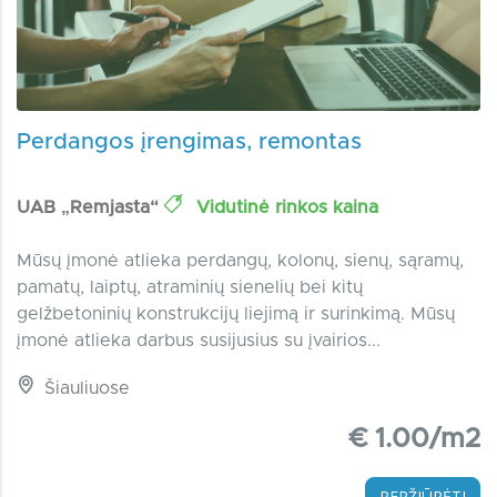
Perdangos įrengimas, remontas
UAB „Remjasta“
Vidutinė rinkos kaina
Mūsų įmonė atlieka perdangų, kolonų, sienų, sąramų,
pamatų, laiptų, atraminių sienelių bei kitų
gelžbetoninių konstrukcijų liejimą ir surinkimą. Mūsų
įmonė atlieka darbus susijusius su įvairios...
Šiauliuose
€ 1.00/m2
PERŽIŪRĖTI