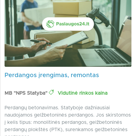
Perdangos įrengimas, remontas
MB "NPS Statyba"
Vidutinė rinkos kaina
Perdangų betonavimas. Statyboje dažniausiai
naudojamos gelžbetoninės perdangos. Jos skirstomos
į kelis tipus: monolitinės perdangos, gelžbetoninės
perdangų plokštės (PTK), surenkamos gelžbetoninės