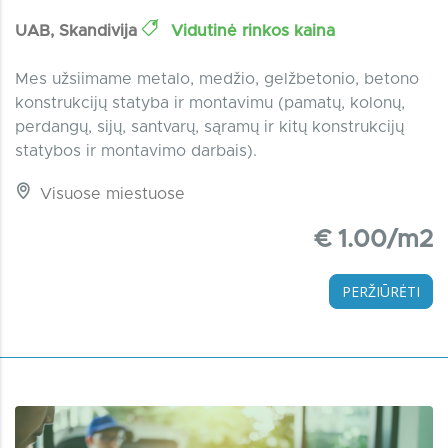
UAB, Skandivija
Vidutinė rinkos kaina
Mes užsiimame metalo, medžio, gelžbetonio, betono
konstrukcijų statyba ir montavimu (pamatų, kolonų,
perdangų, sijų, santvarų, sąramų ir kitų konstrukcijų
statybos ir montavimo darbais).
Visuose miestuose
€ 1.00/m2
PERŽIŪRĖTI