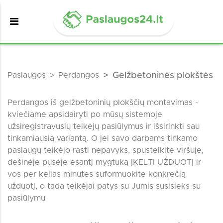
Paslaugos
Perdangos
Gelžbetoninės plokštės
Perdangos iš gelžbetoninių plokščių montavimas -
kviečiame apsidairyti po mūsų sistemoje
užsiregistravusių teikėjų pasiūlymus ir išsirinkti sau
tinkamiausią variantą. O jei savo darbams tinkamo
paslaugų teikėjo rasti nepavyks, spustelkite viršuje,
dešinėje pusėje esantį mygtuką ĮKELTI UŽDUOTĮ ir
vos per kelias minutes suformuokite konkrečią
užduotį, o tada teikėjai patys su Jumis susisieks su
pasiūlymu