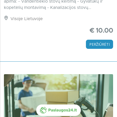
apima: - Vandentiekio stovų keitimą - Gyvatukų ir
kopetėlių montavimą - Kanalizacijos stovų...
Visoje Lietuvoje
€ 10.00
PERŽIŪRĖTI