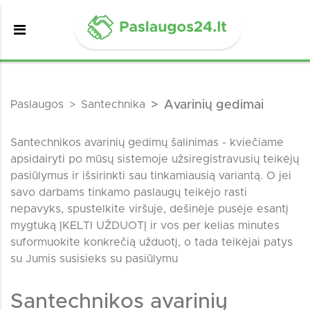
Paslaugos
Santechnika
Avarinių gedimai
Santechnikos avarinių gedimų šalinimas - kviečiame
apsidairyti po mūsų sistemoje užsiregistravusių teikėjų
pasiūlymus ir išsirinkti sau tinkamiausią variantą. O jei
savo darbams tinkamo paslaugų teikėjo rasti
nepavyks, spustelkite viršuje, dešinėje pusėje esantį
mygtuką ĮKELTI UŽDUOTĮ ir vos per kelias minutes
suformuokite konkrečią užduotį, o tada teikėjai patys
su Jumis susisieks su pasiūlymu
Santechnikos avarinių