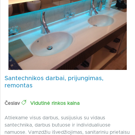
Santechnikos darbai, prijungimas,
remontas
Česlav
Vidutinė rinkos kaina
Atliekame visus darbus, susijusius su vidaus
santechnika, darbus butuose ir individualiuose
namuose. Vamzdžiu išvedžiojimas, sanitariniu prietaisu