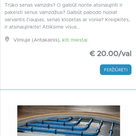
Trūko senas vamzdis? O galbūt norite atsinaujinti ir
pakeisti senus vamzdžius? Galbūt pabodo nuolat
varvantis čiaupas, senas klozetas ar vonia? Kreipkitės,
ir atsinaujinkite! Atliksime visus...
Vilniuje (Antakalnis),
kiti miestai
€ 20.00/val
PERŽIŪRĖTI