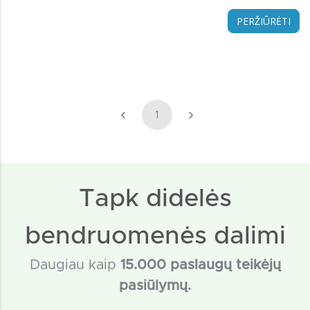
PERŽIŪRĖTI
‹
›
1
Tapk didelės
bendruomenės dalimi
Daugiau kaip
15
.000 paslaugų teikėjų
pasiūlymų.