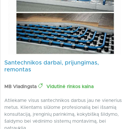
Santechnikos darbai, prijungimas,
remontas
MB Vladingsta
Vidutinė rinkos kaina
Atliekame visus santechnikos darbus jau ne vienerius
metus. Klientams siūlome profesionalią bei išsamią
konsultaciją, įrenginių parinkimą, kokybišką šildymo,
šaldymo bei vėdinimo sistemų montavimą, bei
patrauklią...