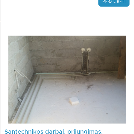
PERŽIŪRĖTI
Santechnikos darbai, prijungimas,