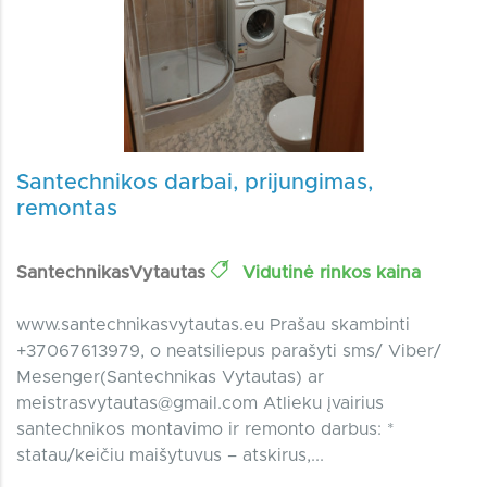
Santechnikos darbai, prijungimas,
remontas
SantechnikasVytautas
Vidutinė rinkos kaina
www.santechnikasvytautas.eu Prašau skambinti
+37067613979, o neatsiliepus parašyti sms/ Viber/
Mesenger(Santechnikas Vytautas) ar
meistrasvytautas@gmail.com
Atlieku įvairius
santechnikos montavimo ir remonto darbus: *
statau/keičiu maišytuvus – atskirus,...