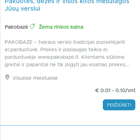
Pakuotės, dėžės ir visos kitos medžiagos
Jūsų verslui
Pakobazė
Žema rinkos kaina
PAKOBAZĖ – tvaraus verslo tradicijas puoselėjanti
el.parduotuvė. Prekes ir paslaugas teikia el.
parduotuvėje www.pakobazė.lt. Klientams siūlome
greitai ir paparstai ne tik įsigyti jau esamas prekes,...
Visuose miestuose
€ 0.01 - 0.10/vnt
PERŽIŪRĖTI