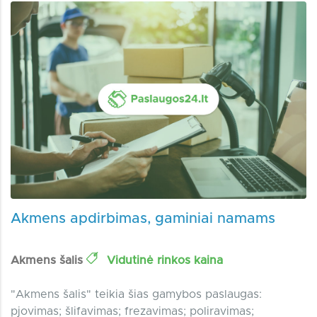
Akmens apdirbimas, gaminiai namams
Akmens šalis
Vidutinė rinkos kaina
"Akmens šalis" teikia šias gamybos paslaugas:
pjovimas; šlifavimas; frezavimas; poliravimas;