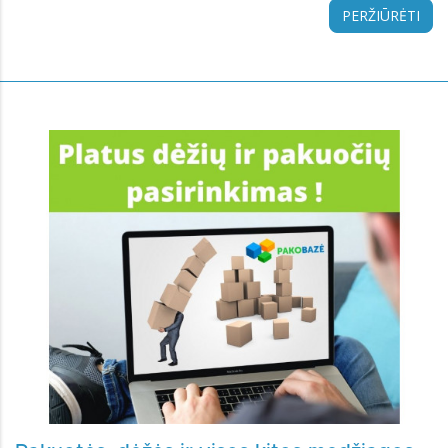
PERŽIŪRĖTI