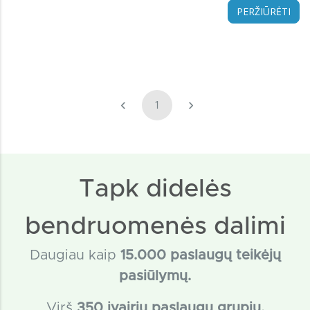
PERŽIŪRĖTI
‹
›
1
Tapk didelės
bendruomenės dalimi
Daugiau kaip
15
.000 paslaugų teikėjų
pasiūlymų.
Virš
350 įvairių paslaugų grupių.