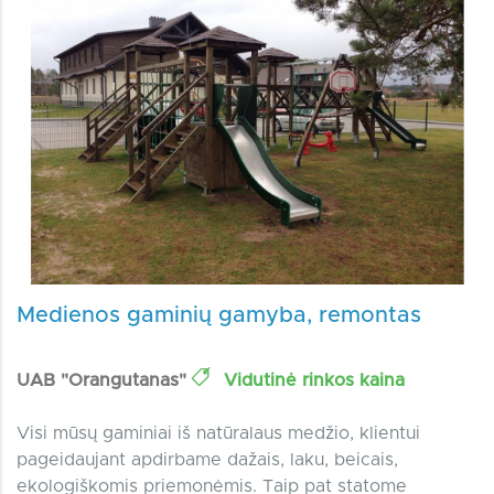
Medienos gaminių gamyba, remontas
UAB "Orangutanas"
Vidutinė rinkos kaina
Visi mūsų gaminiai iš natūralaus medžio, klientui
pageidaujant apdirbame dažais, laku, beicais,
ekologiškomis priemonėmis. Taip pat statome