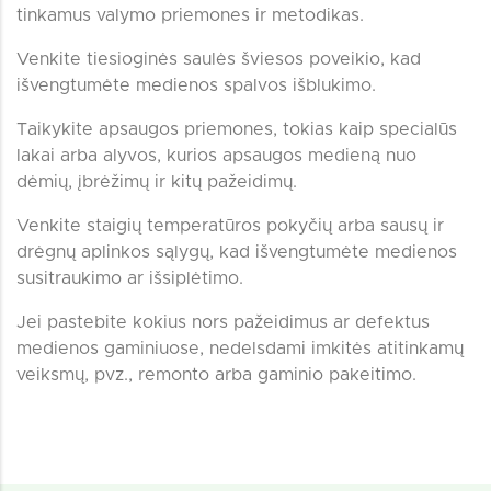
tinkamus valymo priemones ir metodikas.
Venkite tiesioginės saulės šviesos poveikio, kad
išvengtumėte medienos spalvos išblukimo.
Taikykite apsaugos priemones, tokias kaip specialūs
lakai arba alyvos, kurios apsaugos medieną nuo
dėmių, įbrėžimų ir kitų pažeidimų.
Venkite staigių temperatūros pokyčių arba sausų ir
drėgnų aplinkos sąlygų, kad išvengtumėte medienos
susitraukimo ar išsiplėtimo.
Jei pastebite kokius nors pažeidimus ar defektus
medienos gaminiuose, nedelsdami imkitės atitinkamų
veiksmų, pvz., remonto arba gaminio pakeitimo.