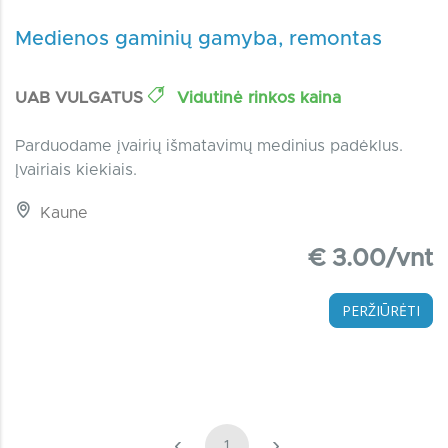
Medienos gaminių gamyba, remontas
UAB VULGATUS
Vidutinė rinkos kaina
Parduodame įvairių išmatavimų medinius padėklus.
Įvairiais kiekiais.
Kaune
€ 3.00/vnt
PERŽIŪRĖTI
‹
›
1