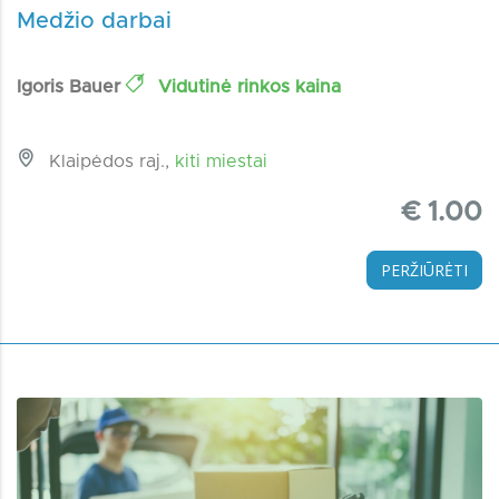
Medžio darbai
Igoris Bauer
Vidutinė rinkos kaina
Klaipėdos raj.,
kiti miestai
€ 1.00
PERŽIŪRĖTI