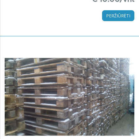
PERŽIŪRĖTI