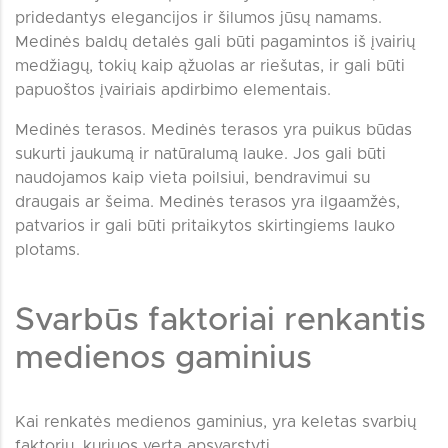
pridedantys elegancijos ir šilumos jūsų namams.
Medinės baldų detalės gali būti pagamintos iš įvairių
medžiagų, tokių kaip ąžuolas ar riešutas, ir gali būti
papuoštos įvairiais apdirbimo elementais.
Medinės terasos. Medinės terasos yra puikus būdas
sukurti jaukumą ir natūralumą lauke. Jos gali būti
naudojamos kaip vieta poilsiui, bendravimui su
draugais ar šeima. Medinės terasos yra ilgaamžės,
patvarios ir gali būti pritaikytos skirtingiems lauko
plotams.
Svarbūs faktoriai renkantis
medienos gaminius
Kai renkatės medienos gaminius, yra keletas svarbių
faktorių, kuriuos verta apsvarstyti.