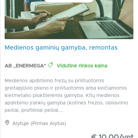
Medienos gaminių gamyba, remontas
AB „ENERMEGA“
Vidutinė rinkos kaina
Medienos apdirbimo frezų su prilituotomis
greitapjūvio plieno ir prilituotomis arba keičiamomis
kietmetalio plokštelėmis gamyba. Kitų medienos
apdirbimo įrankių gamyba (kotinės frezos, obliavimo
peiliai, profiliniai peiliai,...
Alytuje (Pirmas Alytus)
€ 10.00/vnt