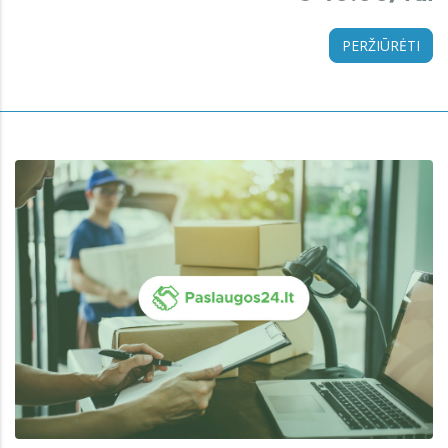
PERŽIŪRĖTI