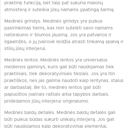
praktinę funkciją, bet taip pat sukuria malonų
atmosferą ir suteikia jūsų namams ypatingą šarmą.
Medinės grindys. Medinės grindys yra puikus
pasirinkimas tiems, kas nori suteikti savo namams
natūralumo ir šilumos jausmą. Jos yra patvarios ir
ilgaamžės, o jų įvairovė leidžia atrasti tinkamą spalvą ir
stilių jūsų interjerui.
Medinės lentos: Medinės lentos yra universalus
medienos gaminys, kuris gali būti naudojamas tiek
praktiniais, tiek dekoratyviniais tikslais. Jos yra itin
praktiškos, nes jas galima naudoti kaip lentynas, stalus
ar darbastalį. Be to, medinės lentos gali būti
papuoštos įvairiais raštais arba tapybos darbais,
pridėdamos jūsų interjerui originalumo.
Medinės baldų detalės. Medinės baldų detalės gali
būti puikus būdas sukurti unikalų interjerą. Jos gali
būti naudojamos kaip dekoratyviniai elementai,