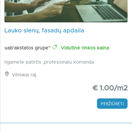
Lauko sienų, fasadų apdaila
uab'akstatos grupe''
Vidutinė rinkos kaina
ilgamete patirtis ,profesionalu komanda
Vilniaus raj.
€ 1.00/m2
PERŽIŪRĖTI