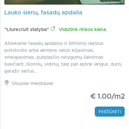
Lauko sienų, fasadų apdaila
“Lturecruit statyba“
Vidutinė rinkos kaina
Atliekame fasadų apdailos ir šiltinimo darbus:
polistirolio arba akmens vatos klijavimas,
smeigiavimas, putplasčio nelygumų šalinimas
šveičiant, išorinių, vidinių, taip pat aplink langus, duris,
garažo vartus...
Visuose miestuose
€ 1.00/m2
PERŽIŪRĖTI