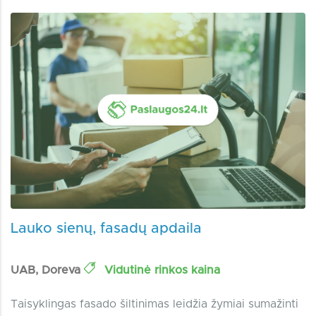
Lauko sienų, fasadų apdaila
UAB, Doreva
Vidutinė rinkos kaina
Taisyklingas fasado šiltinimas leidžia žymiai sumažinti