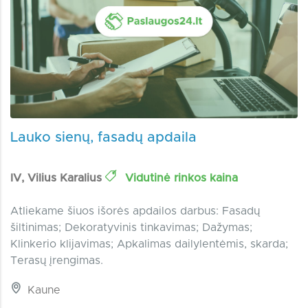
Lauko sienų, fasadų apdaila
IV, Vilius Karalius
Vidutinė rinkos kaina
Atliekame šiuos išorės apdailos darbus: Fasadų
šiltinimas; Dekoratyvinis tinkavimas; Dažymas;
Klinkerio klijavimas; Apkalimas dailylentėmis, skarda;
Terasų įrengimas.
Kaune