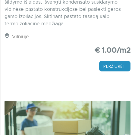
šildymo išlaidas, išvengti kondensato susidarymo
vidinėse pastato konstrukcijose bei pasiekti geros
garso izoliacijos. Šiltinant pastato fasadą kaip
termoizoliacinė medžiaga...
Vilniuje
€ 1.00/m2
PERŽIŪRĖTI