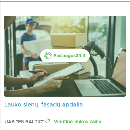
Lauko sienų, fasadų apdaila
UAB "ES BALTIC"
Vidutinė rinkos kaina