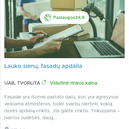
Lauko sienų, fasadų apdaila
UAB, TVORLITA
Vidutinė rinkos kaina
Fasadai yra išorinė pastato dalis, kuri yra agresyviai
veikiama atmosferos, todėl svarbu įvertinti, kokią
išorės apdailą rinktis. Jūs galite rinktis: Tinkuojama –
įvairios sudėties, daug...