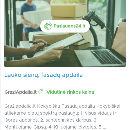
Lauko sienų, fasadų apdaila
GraziApdaila.lt
Vidutinė rinkos kaina
Gražiapdaila.lt Kokybiška Fasadų apdaila Kokybiškai
atliekame platų spektrą paslaugų: 1. visus vidaus ir
išorės apdailos. 2. santechnikos darbus. 3.
Montuojame Gipsą. 4. Klijuojame plyteles. 5....