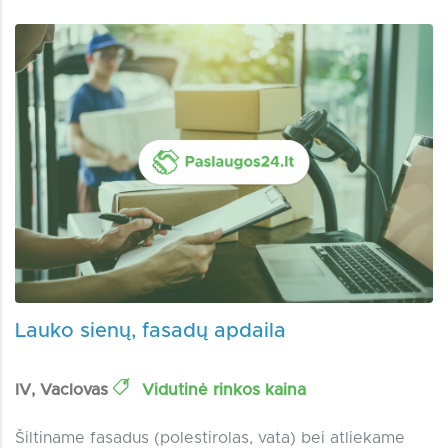
Lauko sienų, fasadų apdaila
IV, Vaclovas
Vidutinė rinkos kaina
Šiltiname fasadus (polestirolas, vata) bei atliekame