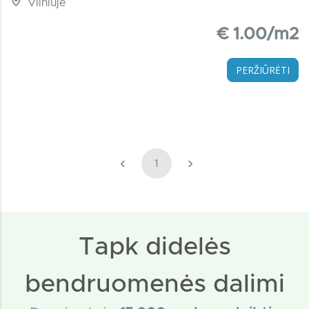
Vilniuje
€ 1.00/m2
PERŽIŪRĖTI
‹
›
1
Tapk didelės
bendruomenės dalimi