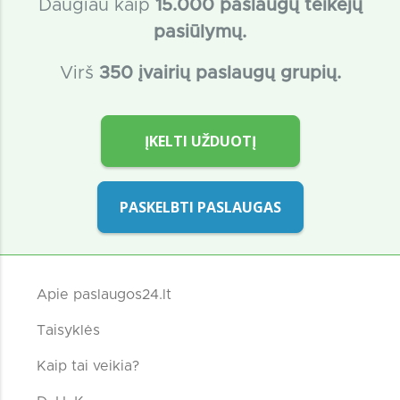
Daugiau kaip
15
.000 paslaugų teikėjų
pasiūlymų.
Virš
350 įvairių paslaugų grupių.
ĮKELTI UŽDUOTĮ
PASKELBTI PASLAUGAS
Apie paslaugos24.lt
Taisyklės
Kaip tai veikia?