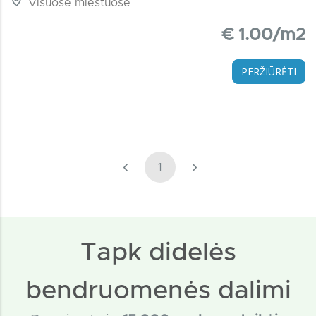
Visuose miestuose
€ 1.00/m2
PERŽIŪRĖTI
‹
›
1
Tapk didelės
bendruomenės dalimi