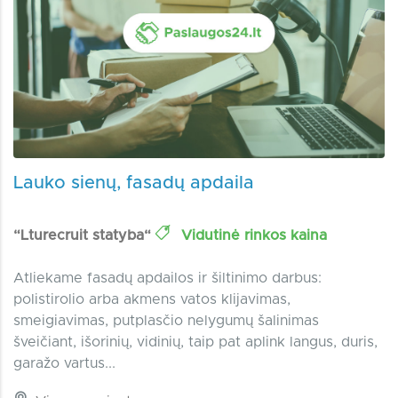
Lauko sienų, fasadų apdaila
“Lturecruit statyba“
Vidutinė rinkos kaina
Atliekame fasadų apdailos ir šiltinimo darbus:
polistirolio arba akmens vatos klijavimas,
smeigiavimas, putplasčio nelygumų šalinimas
šveičiant, išorinių, vidinių, taip pat aplink langus, duris,
garažo vartus...