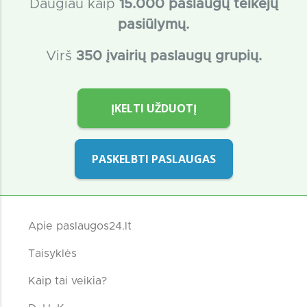
Daugiau kaip
15
.000 paslaugų teikėjų
pasiūlymų.
Virš
350 įvairių paslaugų grupių.
ĮKELTI UŽDUOTĮ
PASKELBTI PASLAUGAS
Apie paslaugos24.lt
Taisyklės
Kaip tai veikia?