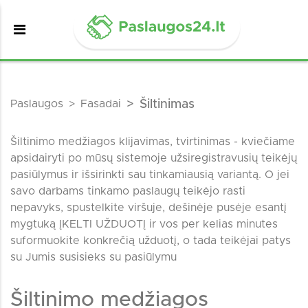
Paslaugos
Fasadai
Šiltinimas
Šiltinimo medžiagos klijavimas, tvirtinimas - kviečiame
apsidairyti po mūsų sistemoje užsiregistravusių teikėjų
pasiūlymus ir išsirinkti sau tinkamiausią variantą. O jei
savo darbams tinkamo paslaugų teikėjo rasti
nepavyks, spustelkite viršuje, dešinėje pusėje esantį
mygtuką ĮKELTI UŽDUOTĮ ir vos per kelias minutes
suformuokite konkrečią užduotį, o tada teikėjai patys
su Jumis susisieks su pasiūlymu
Šiltinimo medžiagos