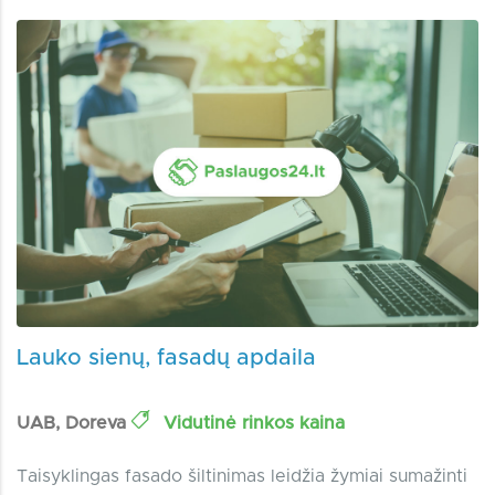
Lauko sienų, fasadų apdaila
UAB, Doreva
Vidutinė rinkos kaina
Taisyklingas fasado šiltinimas leidžia žymiai sumažinti