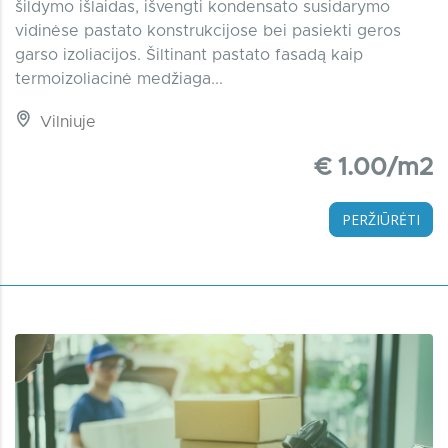
šildymo išlaidas, išvengti kondensato susidarymo
vidinėse pastato konstrukcijose bei pasiekti geros
garso izoliacijos. Šiltinant pastato fasadą kaip
termoizoliacinė medžiaga...
Vilniuje
€ 1.00/m2
PERŽIŪRĖTI