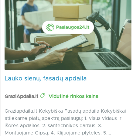
Lauko sienų, fasadų apdaila
GraziApdaila.lt
Vidutinė rinkos kaina
Gražiapdaila.lt Kokybiška Fasadų apdaila Kokybiškai
atliekame platų spektrą paslaugų: 1. visus vidaus ir
išorės apdailos. 2. santechnikos darbus. 3.
Montuojame Gipsą. 4. Klijuojame plyteles. 5....