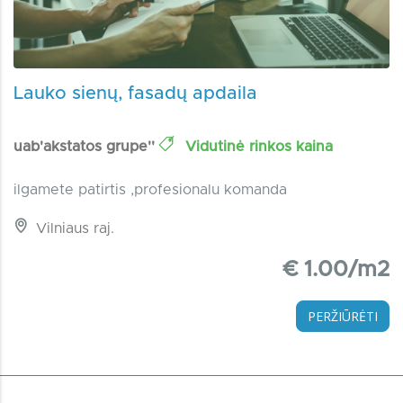
Lauko sienų, fasadų apdaila
uab'akstatos grupe''
Vidutinė rinkos kaina
ilgamete patirtis ,profesionalu komanda
Vilniaus raj.
€ 1.00/m2
PERŽIŪRĖTI