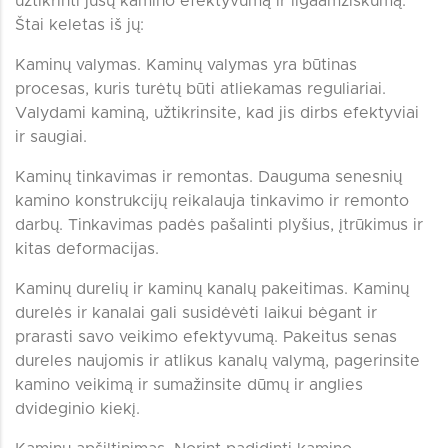
užtikrinti jūsų kamino efektyvumą ir ilgaamžiškumą.
Štai keletas iš jų:
Kaminų valymas. Kaminų valymas yra būtinas
procesas, kuris turėtų būti atliekamas reguliariai.
Valydami kaminą, užtikrinsite, kad jis dirbs efektyviai
ir saugiai.
Kaminų tinkavimas ir remontas. Dauguma senesnių
kamino konstrukcijų reikalauja tinkavimo ir remonto
darbų. Tinkavimas padės pašalinti plyšius, įtrūkimus ir
kitas deformacijas.
Kaminų durelių ir kaminų kanalų pakeitimas. Kaminų
durelės ir kanalai gali susidėvėti laikui bėgant ir
prarasti savo veikimo efektyvumą. Pakeitus senas
dureles naujomis ir atlikus kanalų valymą, pagerinsite
kamino veikimą ir sumažinsite dūmų ir anglies
dvideginio kiekį.