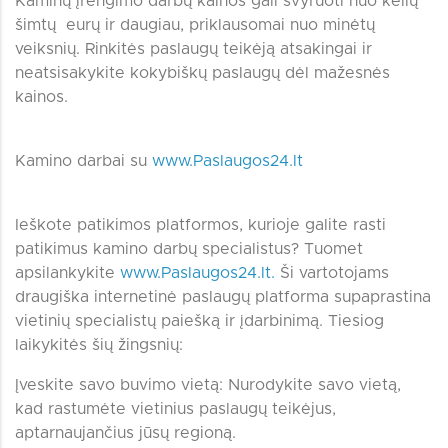
Kaminų įrengimo darbų kainos gali svyruoti nuo kelių
šimtų eurų ir daugiau, priklausomai nuo minėtų
veiksnių. Rinkitės paslaugų teikėją atsakingai ir
neatsisakykite kokybiškų paslaugų dėl mažesnės
kainos.
Kamino darbai su
www.Paslaugos24.lt
Ieškote patikimos platformos, kurioje galite rasti
patikimus kamino darbų specialistus? Tuomet
apsilankykite
www.Paslaugos24.lt.
Ši vartotojams
draugiška internetinė paslaugų platforma supaprastina
vietinių specialistų paiešką ir įdarbinimą. Tiesiog
laikykitės šių žingsnių:
Įveskite savo buvimo vietą: Nurodykite savo vietą,
kad rastumėte vietinius paslaugų teikėjus,
aptarnaujančius jūsų regioną.