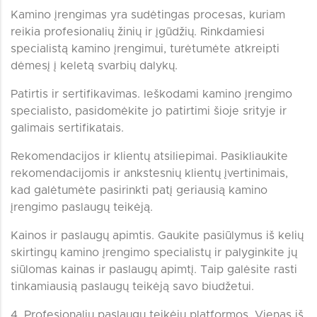
Kamino įrengimas yra sudėtingas procesas, kuriam
reikia profesionalių žinių ir įgūdžių. Rinkdamiesi
specialistą kamino įrengimui, turėtumėte atkreipti
dėmesį į keletą svarbių dalykų.
Patirtis ir sertifikavimas. Ieškodami kamino įrengimo
specialisto, pasidomėkite jo patirtimi šioje srityje ir
galimais sertifikatais.
Rekomendacijos ir klientų atsiliepimai. Pasikliaukite
rekomendacijomis ir ankstesnių klientų įvertinimais,
kad galėtumėte pasirinkti patį geriausią kamino
įrengimo paslaugų teikėją.
Kainos ir paslaugų apimtis. Gaukite pasiūlymus iš kelių
skirtingų kamino įrengimo specialistų ir palyginkite jų
siūlomas kainas ir paslaugų apimtį. Taip galėsite rasti
tinkamiausią paslaugų teikėją savo biudžetui.
4. Profesionalių paslaugų teikėjų platformos. Vienas iš