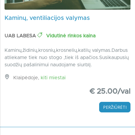
Kaminų, ventiliacijos valymas
UAB LABESA
Vidutinė rinkos kaina
Kaminų,židinių,krosnių,krosnelių,katilų valymas.Darbus
atliekame tiek nuo stogo ,tiek iš apačios.Susikaupusių
suodžių pašalinimui naudojame siurblį.
Klaipėdoje,
kiti miestai
€ 25.00/val
PERŽIŪRĖTI