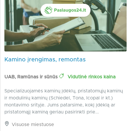
Kamino įrengimas, remontas
UAB, Ramūnas ir sūnūs
Vidutinė rinkos kaina
Specializuojamės kaminų įdėklų, pristatomųjų kaminų
ir modulinių kaminų (Schiedel, Tona, Icopal ir kt.)
montavimo srityje. Jums patarsime, kokį įdėklą ar
pristatomąjį kaminą geriau pasirinkti prie...
Visuose miestuose