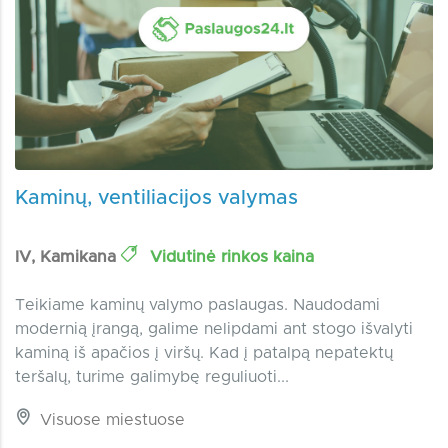
Kaminų, ventiliacijos valymas
IV, Kamikana
Vidutinė rinkos kaina
Teikiame kaminų valymo paslaugas. Naudodami
modernią įrangą, galime nelipdami ant stogo išvalyti
kaminą iš apačios į viršų. Kad į patalpą nepatektų
teršalų, turime galimybę reguliuoti...
Visuose miestuose