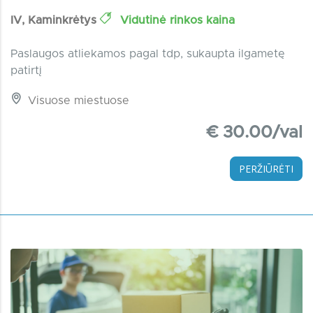
IV, Kaminkrėtys
Vidutinė rinkos kaina
Paslaugos atliekamos pagal tdp, sukaupta ilgametę
patirtį
Visuose miestuose
€ 30.00/val
PERŽIŪRĖTI