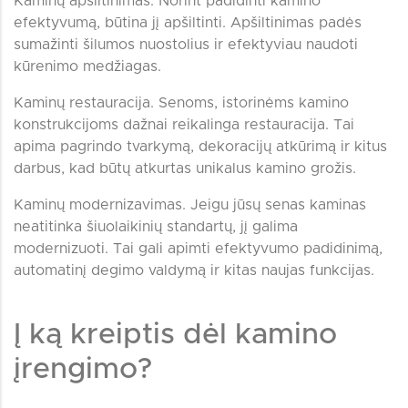
Kaminų apšiltinimas. Norint padidinti kamino
efektyvumą, būtina jį apšiltinti. Apšiltinimas padės
sumažinti šilumos nuostolius ir efektyviau naudoti
kūrenimo medžiagas.
Kaminų restauracija. Senoms, istorinėms kamino
konstrukcijoms dažnai reikalinga restauracija. Tai
apima pagrindo tvarkymą, dekoracijų atkūrimą ir kitus
darbus, kad būtų atkurtas unikalus kamino grožis.
Kaminų modernizavimas. Jeigu jūsų senas kaminas
neatitinka šiuolaikinių standartų, jį galima
modernizuoti. Tai gali apimti efektyvumo padidinimą,
automatinį degimo valdymą ir kitas naujas funkcijas.
Į ką kreiptis dėl kamino
įrengimo?