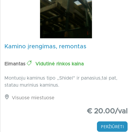
Kamino įrengimas, remontas
Eimantas
Vidutinė rinkos kaina
Montuoju kaminus tipo ,,Shidel" ir panasius,tai pat,
statau murinius kaminus.
Visuose miestuose
€ 20.00/val
PERŽIŪRĖTI