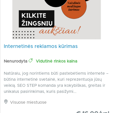
Internetinės reklamos kūrimas
Nenurodyta
Vidutinė rinkos kaina
Natūralu, jog norintiems būti pastebėtiems internete –
būtina internetinė svetainė, kuri reprezentuoja jūsų
veiklą. SEO STEP komanda yra kokybiškas, greitas ir
unikalus pasirinkimas, kuris pasižymi...
Visuose miestuose