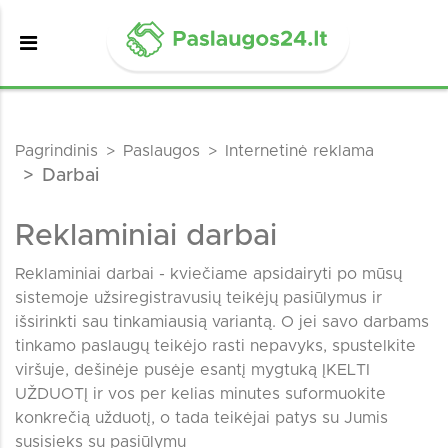
Pagrindinis
Paslaugos
Internetinė reklama
Darbai
Reklaminiai darbai
Reklaminiai darbai - kviečiame apsidairyti po mūsų
sistemoje užsiregistravusių teikėjų pasiūlymus ir
išsirinkti sau tinkamiausią variantą. O jei savo darbams
tinkamo paslaugų teikėjo rasti nepavyks, spustelkite
viršuje, dešinėje pusėje esantį mygtuką ĮKELTI
UŽDUOTĮ ir vos per kelias minutes suformuokite
konkrečią užduotį, o tada teikėjai patys su Jumis
susisieks su pasiūlymu