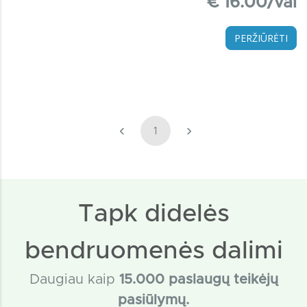
€ 16.00/val
PERŽIŪRĖTI
‹
›
1
Tapk didelės
bendruomenės dalimi
Daugiau kaip
15
.000 paslaugų teikėjų
pasiūlymų.