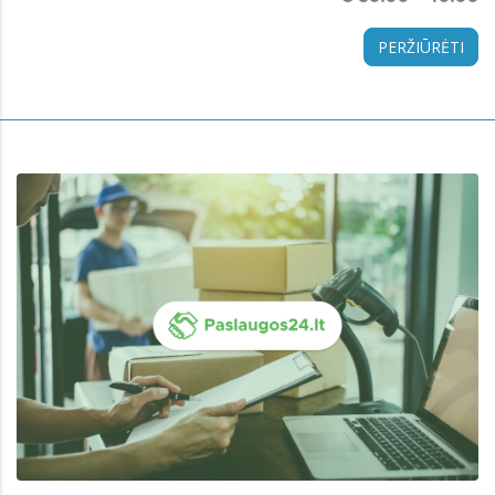
PERŽIŪRĖTI