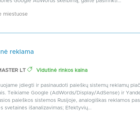
onės Google AdWords skelbimą, galite pasirinkti...
e miestuose
inė reklama
MASTER LT
Vidutinė rinkos kaina
jame įdiegti ir pasinaudoti paieškų sistemų reklamų pla
is. Teikiame Google (AdWords/Display/AdSense) ir Yand
usios paieškos sistemos Rusijoje, analogiškas reklamos pas
s svetainės išanalizavimas; Efektyvių...