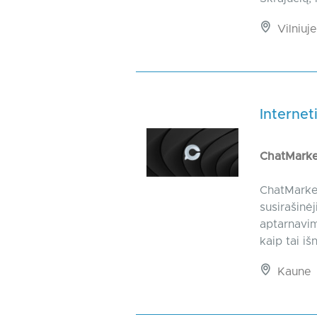
Vilniuje
Internet
ChatMarke
ChatMarket
susirašinė
aptarnavim
kaip tai i
Kaune