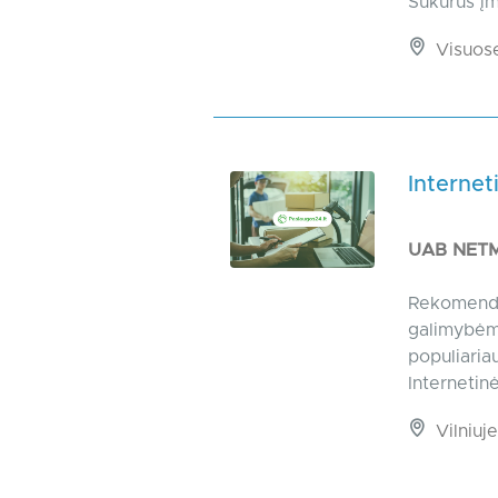
Sukūrus įm
Visuos
Internet
UAB NET
Rekomenduo
galimybėm
populiaria
Internetinė
Vilniuje