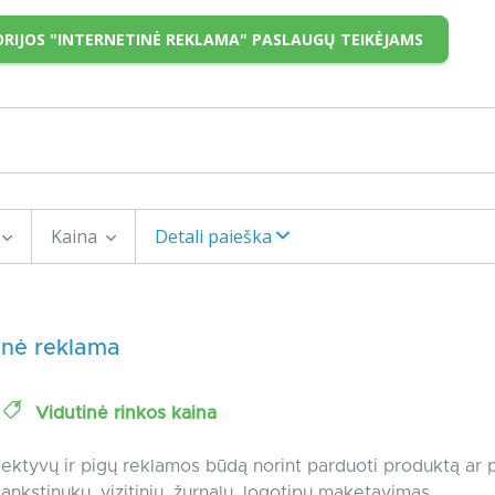
RIJOS "INTERNETINĖ REKLAMA" PASLAUGŲ TEIKĖJAMS
Kaina
Detali paieška
inė reklama
n
Vidutinė rinkos kaina
ektyvų ir pigų reklamos būdą norint parduoti produktą ar 
lankstinukų, vizitinių, žurnalų, logotipų maketavimas.