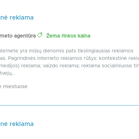
inė reklama
erneto agentūra
Žema rinkos kaina
ternete yra mūsų dienomis pats tikslingiausias reklamos
as. Pagrindinės interneto reklamos rūšys: kontekstinė rekl
medijos) reklama; vaizdo reklama; reklama socialiniuose ti
vejų...
e miestuose
inė reklama