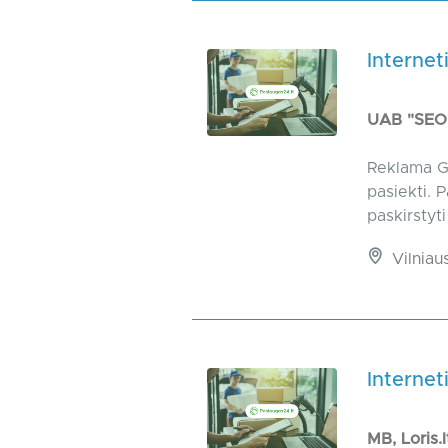
Internet
UAB "SEO
Reklama Go
pasiekti. 
paskirstyt
Vilniaus
Internet
MB, Loris.