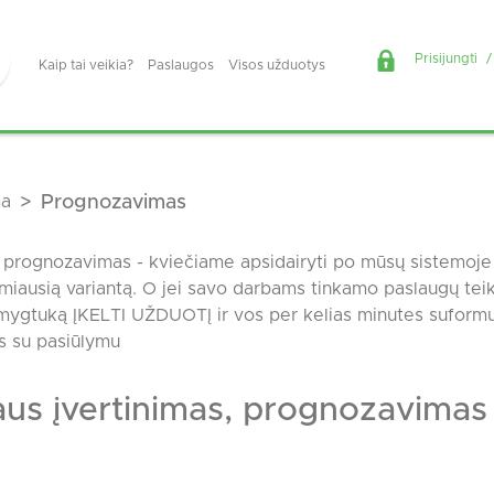
Prisijungti
/
Kaip tai veikia?
Paslaugos
Visos užduotys
ma
Prognozavimas
, prognozavimas - kviečiame apsidairyti po mūsų sistemoje 
kamiausią variantą. O jei savo darbams tinkamo paslaugų tei
į mygtuką ĮKELTI UŽDUOTĮ ir vos per kelias minutes suformu
ks su pasiūlymu
aus įvertinimas, prognozavimas