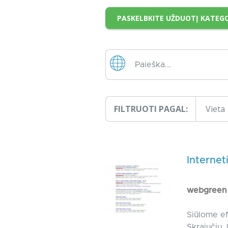
PASKELBKITE UŽDUOTĮ KATEGO
FILTRUOTI PAGAL:
Vieta
Internet
webgree
Siūlome ef
Skrajučių, 