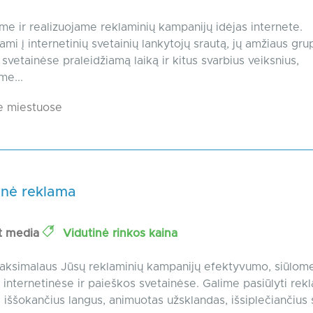
e ir realizuojame reklaminių kampanijų idėjas internete.
ami į internetinių svetainių lankytojų srautą, jų amžiaus gru
svetainėse praleidžiamą laiką ir kitus svarbius veiksnius,
me...
e miestuose
inė reklama
t media
Vidutinė rinkos kaina
aksimalaus Jūsų reklaminių kampanijų efektyvumo, siūlom
- internetinėse ir paieškos svetainėse. Galime pasiūlyti rek
- iššokančius langus, animuotas užsklandas, išsiplečiančius s