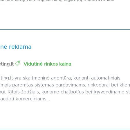
inė reklama
ting.lt
Vidutinė rinkos kaina
ing.lt yra skaitmeninė agentūra, kurianti automatiniais
jimais paremtas sistemas pardavimams, rinkodarai bei klien
ui. Kitais žodžiais, kuriame chatbot'us bei įgyvendiname st
šnaudoti komerciniams...