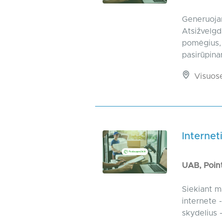
Generuojam
Atsižvelgd
pomėgius, 
pasirūpina
Visuos
Internet
UAB, Poin
Siekiant m
internete 
skydelius 