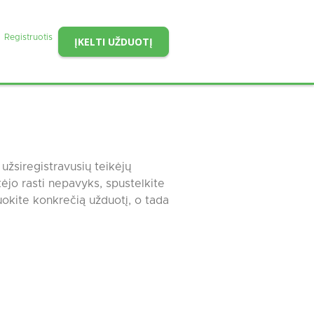
Registruotis
ĮKELTI UŽDUOTĮ
užsiregistravusių teikėjų
kėjo rasti nepavyks, spustelkite
okite konkrečią užduotį, o tada