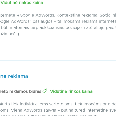
Vidutinė rinkos kaina
ternete -(Google AdWords, Kontekstinė reklama, Socialini
Google AdWords“ paslaugos – tai mokama reklama internete
 būti matomais tarp aukščiausias pozicijas natūralioje paie
užimančių...
inė reklama
neto reklamos biuras
Vidutinė rinkos kaina
irta tiek individualiems vartotojams, tiek įmonėms ar di
joms. Viena AdWords sąlyga – būtina turėti internetinę sve