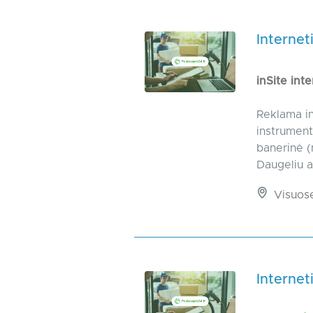
Internet
inSite int
Reklama in
instrument
banerinė (
Daugeliu at
Visuos
Internet