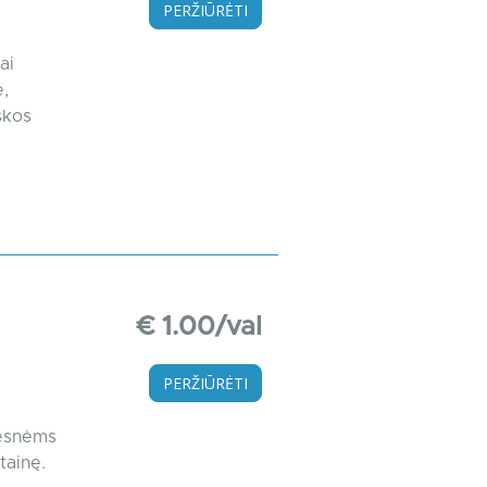
PERŽIŪRĖTI
ai
,
škos
€ 1.00/val
PERŽIŪRĖTI
desnėms
tainę.