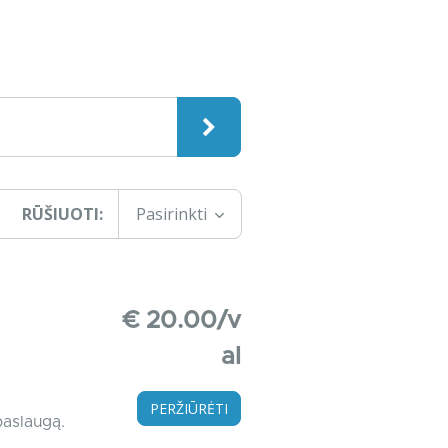
RŪŠIUOTI:
Pasirinkti
€ 20.00/v
al
PERŽIŪRĖTI
paslaugą.