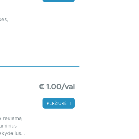
pes,
€ 1.00/val
PERŽIŪRĖTI
e reklamą
laminius
kydelius...