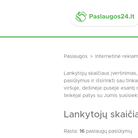
Paslaugos
Internetinė rekla
Lankytojų skaičiaus įvertinimas
pasiūlymus ir išsirinkti sau tin
viršuje, dešinėje pusėje esant
teikėjai patys su Jumis susisie
Lankytojų skaiči
Rasta:
16
paslaugų pasiūlymų