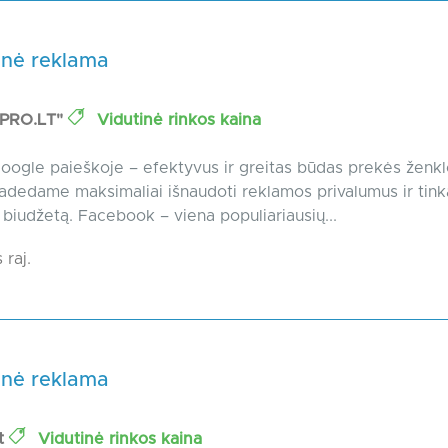
inė reklama
PRO.LT"
Vidutinė rinkos kaina
ogle paieškoje – efektyvus ir greitas būdas prekės ženk
Padedame maksimaliai išnaudoti reklamos privalumus ir tin
i biudžetą. Facebook – viena populiariausių...
 raj.
inė reklama
lt
Vidutinė rinkos kaina