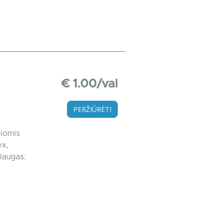
€ 1.00/val
PERŽIŪRĖTI
čiomis
ex,
laugas: