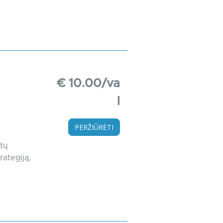
€ 10.00/va
l
PERŽIŪRĖTI
tų
rategiją,