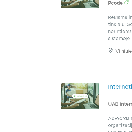
Pcode
Reklama in
tinklai)."
norintiems
sistemoje 
Vilniuje
Internet
UAB Inter
AdWords sk
organizaci