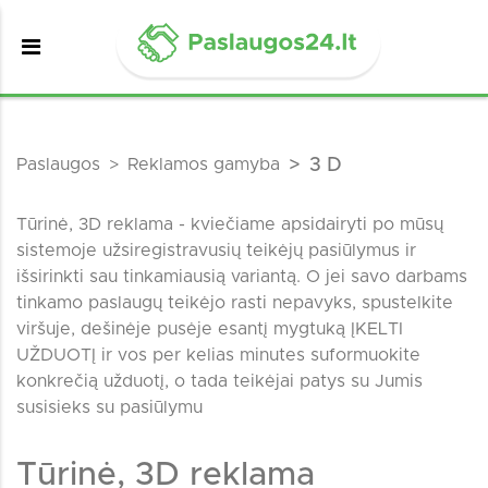
Paslaugos
Reklamos gamyba
3 D
Tūrinė, 3D reklama - kviečiame apsidairyti po mūsų
sistemoje užsiregistravusių teikėjų pasiūlymus ir
išsirinkti sau tinkamiausią variantą. O jei savo darbams
tinkamo paslaugų teikėjo rasti nepavyks, spustelkite
viršuje, dešinėje pusėje esantį mygtuką ĮKELTI
UŽDUOTĮ ir vos per kelias minutes suformuokite
konkrečią užduotį, o tada teikėjai patys su Jumis
susisieks su pasiūlymu
Tūrinė, 3D reklama