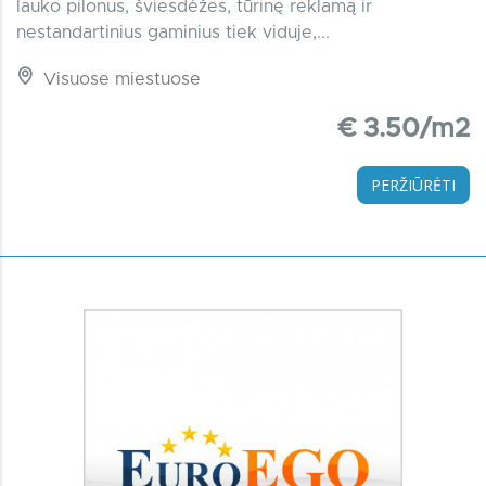
lauko pilonus, šviesdėžes, tūrinę reklamą ir
nestandartinius gaminius tiek viduje,...
Visuose miestuose
€ 3.50/m2
PERŽIŪRĖTI