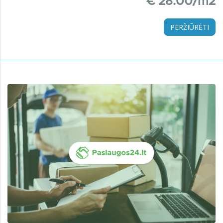
€ 28.00/m2
PERŽIŪRĖTI