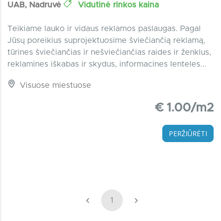
UAB, Nadruvė
Vidutinė rinkos kaina
Teikiame lauko ir vidaus reklamos paslaugas. Pagal
Jūsų poreikius suprojektuosime šviečiančią reklamą,
tūrines šviečiančias ir nešviečiančias raides ir ženklus,
reklamines iškabas ir skydus, informacines lenteles...
Visuose miestuose
€ 1.00/m2
PERŽIŪRĖTI
‹
›
1