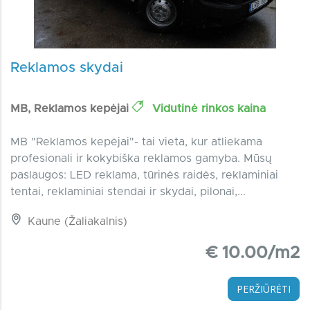
Reklamos skydai
MB, Reklamos kepėjai
Vidutinė rinkos kaina
MB "Reklamos kepėjai"- tai vieta, kur atliekama
profesionali ir kokybiška reklamos gamyba. Mūsų
paslaugos: LED reklama, tūrinės raidės, reklaminiai
tentai, reklaminiai stendai ir skydai, pilonai,...
Kaune (Žaliakalnis)
€ 10.00/m2
PERŽIŪRĖTI