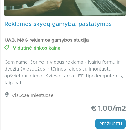
Reklamos skydų gamyba, pastatymas
UAB, M&G reklamos gamybos studija
Vidutinė rinkos kaina
Gaminame išorinę ir vidaus reklamą - įvairių formų ir
dydžių šviesdėžes ir tūrines raides su įmontuotu
apšvietimu dienos šviesos arba LED tipo lemputėmis,
taip pat...
Visuose miestuose
€ 1.00/m2
PERŽIŪRĖTI