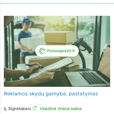
Reklamos skydų gamyba, pastatymas
IĮ, SignMakers
Vidutinė rinkos kaina