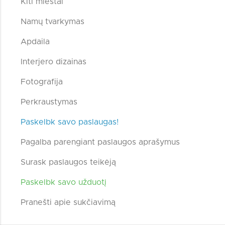
Kiti miestai
Namų tvarkymas
Apdaila
Interjero dizainas
Fotografija
Perkraustymas
Paskelbk savo paslaugas!
Pagalba parengiant paslaugos aprašymus
Surask paslaugos teikėją
Paskelbk savo užduotį
Pranešti apie sukčiavimą