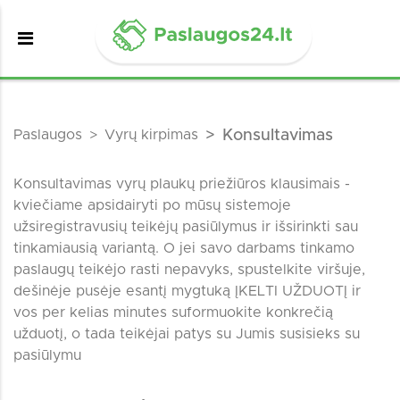
Paslaugos
Vyrų kirpimas
Konsultavimas
Konsultavimas vyrų plaukų priežiūros klausimais -
kviečiame apsidairyti po mūsų sistemoje
užsiregistravusių teikėjų pasiūlymus ir išsirinkti sau
tinkamiausią variantą. O jei savo darbams tinkamo
paslaugų teikėjo rasti nepavyks, spustelkite viršuje,
dešinėje pusėje esantį mygtuką ĮKELTI UŽDUOTĮ ir
vos per kelias minutes suformuokite konkrečią
užduotį, o tada teikėjai patys su Jumis susisieks su
pasiūlymu