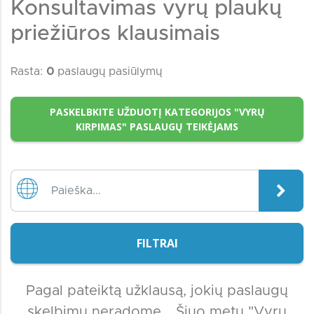
Konsultavimas vyrų plaukų
priežiūros klausimais
Rasta:
0
paslaugų pasiūlymų
PASKELBKITE UŽDUOTĮ KATEGORIJOS "VYRŲ
KIRPIMAS" PASLAUGŲ TEIKĖJAMS
FILTRAI
Pagal pateiktą užklausą, jokių paslaugų
skelbimų neradome... Šiuo metu "Vyrų