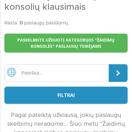
konsolių klausimais
Rasta:
0
paslaugų pasiūlymų
PASKELBKITE UŽDUOTĮ KATEGORIJOS "ŽAIDIMŲ
KONSOLĖS" PASLAUGŲ TEIKĖJAMS
FILTRAI
Pagal pateiktą užklausą, jokių paslaugų
skelbimų neradome... Šiuo metu "Žaidimų