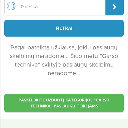
FILTRAI
Pagal pateiktą užklausą, jokių paslaugų
skelbimų neradome... Šiuo metu "Garso
technika" skiltyje paslaugų skelbimų
neradome...
PASKELBKITE UŽDUOTĮ KATEGORIJOS "GARSO
TECHNIKA" PASLAUGŲ TEIKĖJAMS