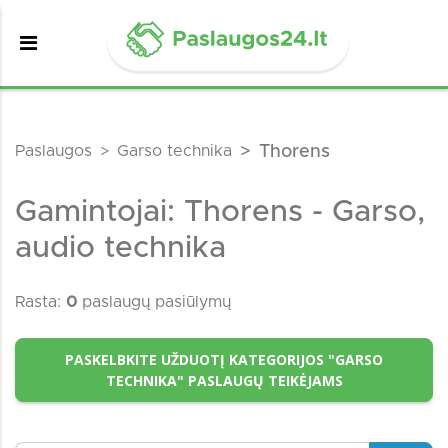
Paslaugos
Garso technika
Thorens
Gamintojai: Thorens - Garso,
audio technika
Rasta:
0
paslaugų pasiūlymų
PASKELBKITE UŽDUOTĮ KATEGORIJOS "GARSO
TECHNIKA" PASLAUGŲ TEIKĖJAMS